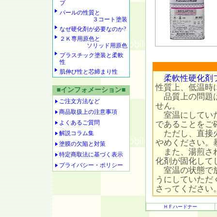
プ
パールの性質と
３コート塗装
なぜ硬化剤が必要なのか?
２Ｋ専用原色と
ソリッド用原色
プラスチック塗装と柔軟
性
肌伸び性と芯締まり性
柔軟性硬化剤
性質上、低温時
■インフォメーション■
品質上の問題は
ご注文方法など
せん。
商品取扱上の注意事項
室温にしていた
よくあるご質問
であることをご
ただし、直接火
解説コラム集
やめください。
塗膜の欠陥と対策
また、湯煎され
特定商取法に基づく表示
化剤が固化して
プライバシー・ポリシー
室温の状態で放
うにしていただ
さってください
ＨＦハードナー