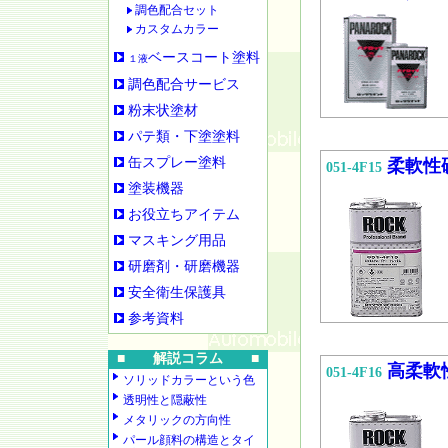
調色配合セット
カスタムカラー
ベースコート塗料
１液
調色配合サービス
粉末状塗材
パテ類・下塗塗料
缶スプレー塗料
柔軟性
051-4F15
塗装機器
お役立ちアイテム
マスキング用品
研磨剤・研磨機器
安全衛生保護具
参考資料
■ 解説コラム ■
高柔軟
051-4F16
ソリッドカラーという色
透明性と隠蔽性
メタリックの方向性
パール顔料の構造とタイ