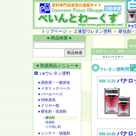
トップページ
＞
２液型ウレタン塗料
＞
硬化剤・
■ 商品検索 ■
２液型ウレタン塗料パナロ
ＨＦハードナー
■ 取扱商品メニュー ■
◎
ウレタン塗料用
ウレタン塗料
２液
パナロ
088-1120
調色用・一般原色
メタリックベース
パールベース
特殊原色
クリヤー類
硬化剤・添加剤
・硬化剤
・添加剤
・ツヤ消し剤
パナロ
シンナー・脱脂剤
088-0140