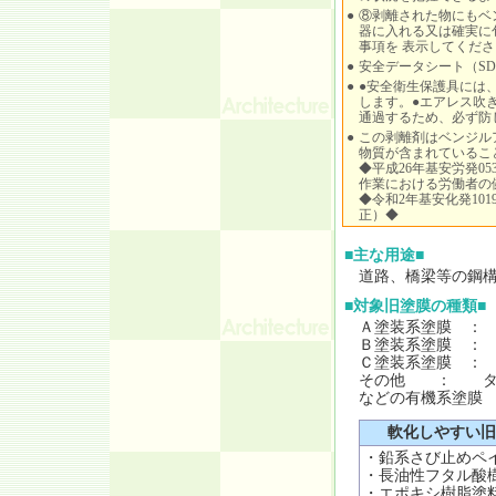
●
⑧剥離された物にもベ
器に入れる又は確実に
事項を 表示してくださ
●
安全データシート（S
●
●安全衛生保護具には
します。●エアレス吹
通過するため、必ず防
●
この剥離剤はベンジル
物質が含まれているこ
◆平成26年基安労発05
作業における労働者の
◆令和2年基安化発10
正）◆
■主な用途■
道路、橋梁等の鋼
■対象旧塗膜の種類■
Ａ塗装系塗膜 ：
Ｂ塗装系塗膜 ：
Ｃ塗装系塗膜 ：
その他 ： ター
などの有機系塗膜
軟化しやすい旧
・鉛系さび止めペ
・長油性フタル酸
・エポキシ樹脂塗