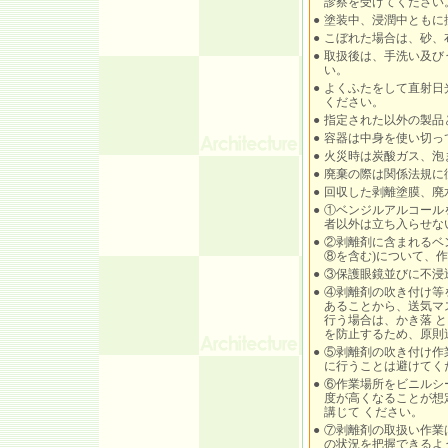
診察を受けてください
●
塗装中、浸潤中ともに
●
こぼれた場合は、砂、
●
取扱後は、手洗い及び
い。
●
よくふたをして直射日
ください。
●
指定された以外の製品
●
容器は中身を使い切っ
●
火災時は炭酸ガス、泡
●
廃棄の際は関係法規に
●
回収した剥離塗膜、廃
●
①ベンジルアルコール
者以外は立ち入らせな
●
②剥離剤に含まれるベ
⑧を含む)について、
●
③保護眼鏡並びに不浸
●
④剥離剤の吹き付け等
あることから、送気マ
行う場合は、かき落 
を防止するため、原則
●
⑤剥離剤の吹き付け作
に行うことは避けてく
●
⑥作業場所をビニルシ
度が高くなることが想
講じて ください。
●
⑦剥離剤の取扱い作業
の状況を把握できるよ