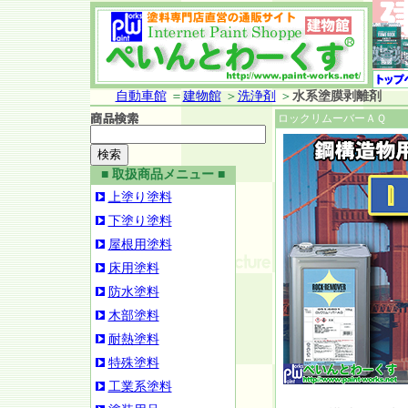
自動車館
＝
建物館
＞
洗浄剤
＞
水系塗膜剥離剤
ロックリムーバーＡＱ
■ 取扱商品メニュー ■
上塗り塗料
下塗り塗料
屋根用塗料
床用塗料
防水塗料
木部塗料
耐熱塗料
特殊塗料
工業系塗料