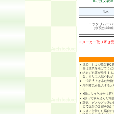
≪ご注文表≫
品名
ロックリムーバ
（水系塗膜剥離
※メーカー取り寄せ
●
塗装中および塗装後2
合は塗装を避けてくだ
●
絶えず結露が発生する
合、または天候不良が
●
・消防法上は非危険物
●
溶剤蒸気を吸入すると
る。
●
●眼に入った場合は直
●
●誤って飲み込んだ場
●
蒸気、ガスなどを吸い
じて医師の診察を受け
●
皮膚に付着した場合に