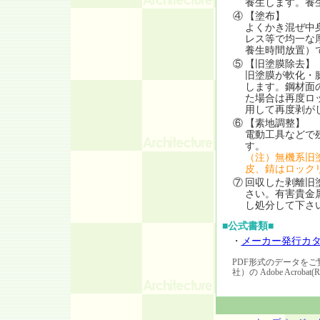
養生します。養
④
【塗布】
よくかき混ぜ中
レス等で均一な
養生時間放置）
⑤
【旧塗膜除去】
旧塗膜が軟化・
します。鋼材面
た場合は再度ロ
用して再度剥が
⑥
【素地調整】
電動工具などで
す。
（注）無機系旧
皮、錆はロック
⑦
回収した剥離旧
さい。有害貴金
し処分して下さ
■公式書類■
・
メーカー発行カ
PDF形式のデータをご覧いただ
社）の Adobe Acrobat