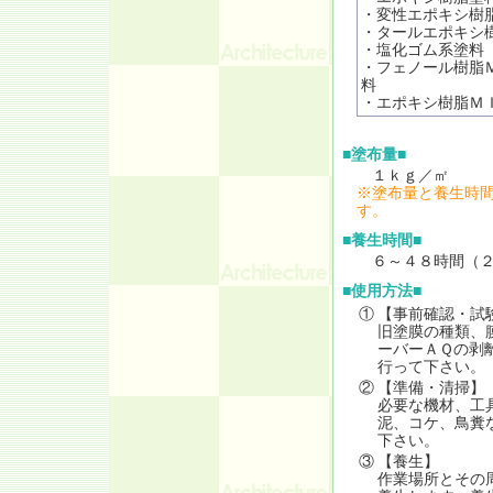
・変性エポキシ樹
・タールエポキシ
・塩化ゴム系塗料
・フェノール樹脂
料
・エポキシ樹脂Ｍ
■塗布量■
１ｋｇ／㎡
※塗布量と養生時
す。
■養生時間■
６～４８時間（２
■使用方法■
①
【事前確認・試
旧塗膜の種類、
ーバーＡＱの剥
行って下さい。
②
【準備・清掃】
必要な機材、工
泥、コケ、鳥糞
下さい。
③
【養生】
作業場所とその