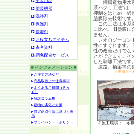
塗装用品
「鋼構造物用水系
系ハクリ工法”は、
塗装機器
抑制をはじめ、騒
洗浄剤
塗膜除去技術です
この工法は水系湿
保護剤
に比べ、旧塗膜に
接着剤
ません。
お役立ちアイテム
レオロジーコント
性にすぐれます。
参考資料
性の改善だけでな
調色配合サービス
とができます。そ
した剥離工法です
道路、橋梁等の鋼
■ インフォメーション ■
※画面上の
ご注文方法など
商品取扱上の注意事項
よくあるご質問（ＦＡ
Ｑ）
解説コラム集
建物の劣化と対策
特定商取引法に基づく表
示
プライバシー・ポリシー
※施工環境： 冬