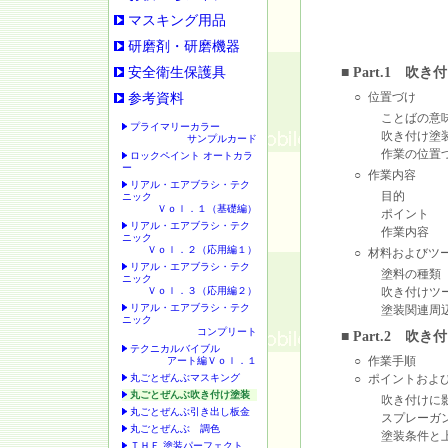
マスキング用品
研磨剤・研磨機器
安全衛生保護具
■ Part.1 吹
○
位置づけ
参考資料
ことばの意
プライマリーカラー
吹き付け塗
サンプルカード
作業の位置
ロックペイント オートカラ
ー
○
作業内容
リアル・エアブラシ・テク
目的
ニック
Ｖｏｌ．１（基礎編）
ポイント
リアル・エアブラシ・テク
作業内容
ニック
Ｖｏｌ．２（応用編１）
○
材料およびツ
リアル・エアブラシ・テク
塗料の種類
ニック
Ｖｏｌ．３（応用編２）
吹き付けツ
リアル・エアブラシ・テク
塗装関連周
ニック
コンプリート
■ Part.2 吹
テクニカルバイブル
○
作業手順
アート編Ｖｏｌ．１
丸ごとぜんぶマスキング
○
ポイントおよ
丸ごとぜんぶ吹き付け塗装
吹き付けに
丸ごとぜんぶ引き出し板金
スプレーガ
丸ごとぜんぶ 調色
塗装条件と
ＴＨＥ 塗装パーフェクト