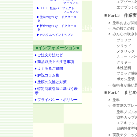
エアゾール
マニュアル
エアブラシ
ＴＨＥ 板金パーフェクト
マニュアル
■ Part.3 作業
塗装のはてな ドクター９
９
○
塗料および関
板金のはてな ドクター９
○
あの技この技
９
○
みんなの吹き
カスタムペイントヘブン
プラサフ
ソリッド
■インフォメーション■
メタリック
ご注文方法など
３コートパ
商品取扱上の注意事項
クリヤー
水性塗料
よくあるご質問
ブロック塗
解説コラム集
ボカシ塗
塗膜の欠陥と対策
○
技術者が熱い
特定商取引法に基づく表
■ Part.4 ま
示
プライバシー・ポリシー
○
塗料
○
作業別スプレ
塗料ノズル
塗料カップ
エアキャッ
目的特化型
○
実践テクニッ