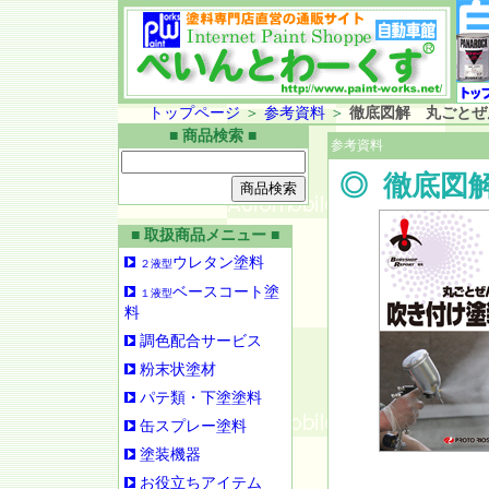
トップページ
＞
参考資料
＞
徹底図解 丸ごとぜ
■ 商品検索 ■
参考資料
◎
徹底図
■ 取扱商品メニュー ■
ウレタン塗料
２液型
ベースコート塗
１液型
料
調色配合サービス
粉末状塗材
パテ類・下塗塗料
缶スプレー塗料
塗装機器
お役立ちアイテム