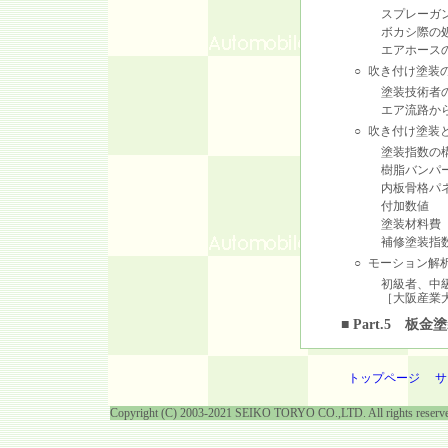
スプレーガ
ボカシ際の
エアホース
○
吹き付け塗装
塗装技術者
エア流路か
○
吹き付け塗装
塗装指数の
樹脂バンパ
内板骨格パ
付加数値
塗装材料費
補修塗装指
○
モーション解
初級者、中
［大阪産業
■ Part.5 板
トップページ
サ
Copyright (C) 2003-2021 SEIKO TORYO CO.,LTD. All rights reserv