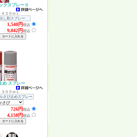
ックスプレーⅡ
 ４２０ｍＬ
出し剤スプレー
1,540円
バラ
税込
9,042円
入）
税込
止め スプレー
 ３００ｍＬ
ルさび止めスプレー
726円
バラ
税込
4,158円
入）
税込