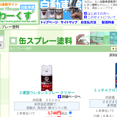
当店は、主に
自動車塗装用
レタン塗料
を中心にして展
する、通販ショップです。
はじめての方へ
このサイトについて
スプレー塗料
缶スプレー塗料
原則
ミッチャクロ
２液型ウレタンスプレー クリヤー
内容量
内容量 ３０１ｍＬ
さまざま
化学反応塗膜で、
多用途
高耐久･高光沢･耐ガソリン性
１本単位バ
3,740円
１本単位バラ
税込
小箱（６本入