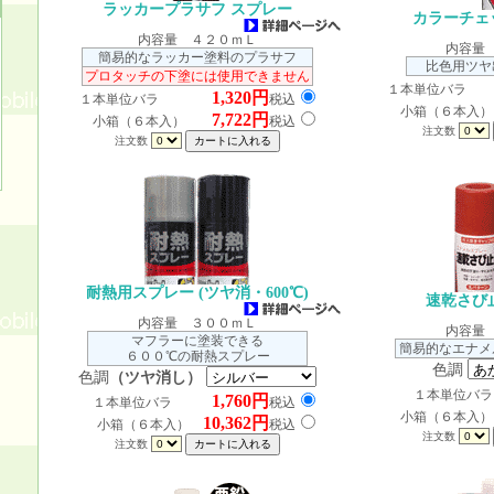
ラッカープラサフ スプレー
カラーチェ
内容量 ４２０ｍＬ
内容量
簡易的なラッカー塗料のプラサフ
比色用ツヤ
プロタッチの下塗には使用できません
１本単位
1,320円
１本単位バラ
税込
小箱（６本
7,722円
小箱（６本入）
税込
注文数
注文数
耐熱用スプレー (ツヤ消・600℃)
速乾さび
内容量 ３００ｍＬ
内容量
マフラーに塗装できる
簡易的なエナメ
６００℃の耐熱スプレー
色調
色調
（ツヤ消し）
１本単位
1,760円
１本単位バラ
税込
小箱（６本
10,362円
小箱（６本入）
税込
注文数
注文数