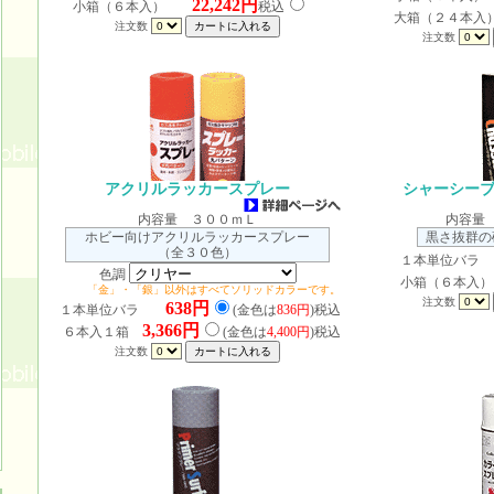
22,242円
小箱（６本入）
税込
大箱（２４本入
注文数
注文数
アクリルラッカースプレー
シャーシーブ
内容量 ３００ｍＬ
内容量
ホビー向けアクリルラッカースプレー
黒さ抜群の
（全３０色）
１本単位
色調
小箱（６本
「金」・「銀」以外はすべてソリッドカラーです。
注文数
638円
１本単位バラ
(金色は
836円
)税込
3,366円
６本入１箱
(金色は
4,400円
)税込
注文数