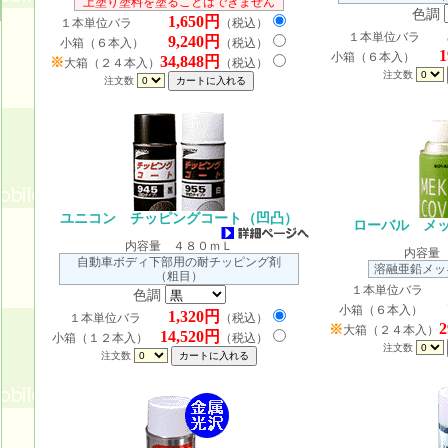
上塗り塗料を塗ることはできません
色調
1,650円
１本単位バラ
（税込）
１本単位バラ
9,240円
小箱（６本入）
（税込）
1
小箱（６本入）
34,848円
※
大箱（２４本入）
（税込）
注文数
注文数
ユニコン チッピングコート（凹凸）
ローバル メ
内容量 ４８０ｍＬ
内容量
自動車ボディ下部用の耐チッピング剤
溶融亜鉛メッ
（粗目）
１本単位バラ
色調
小箱（６本入）
1,320円
１本単位バラ
（税込）
2
※
大箱（２４本入）
14,520円
小箱（１２本入）
（税込）
注文数
注文数