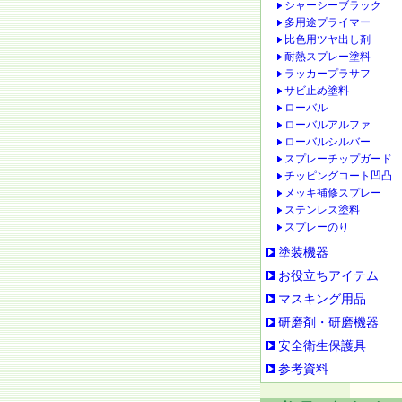
シャーシーブラック
多用途プライマー
比色用ツヤ出し剤
耐熱スプレー塗料
ラッカープラサフ
サビ止め塗料
ローバル
ローバルアルファ
ローバルシルバー
スプレーチップガード
チッピングコート凹凸
メッキ補修スプレー
ステンレス塗料
スプレーのり
塗装機器
お役立ちアイテム
マスキング用品
研磨剤・研磨機器
安全衛生保護具
参考資料