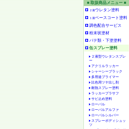
■ 取扱商品メニュー ■
ウレタン塗料
２液
ベースコート塗料
１液
調色配合サービス
粉末状塗材
パテ類・下塗塗料
缶スプレー塗料
２液型ウレタンスプレ
ー
アクリルラッカー
シャーシーブラック
多用途プライマー
比色用ツヤ出し剤
耐熱スプレー塗料
ラッカープラサフ
サビ止め塗料
ローバル
ローバルアルファ
ローバルシルバー
スプレーボディシュッ
ツ