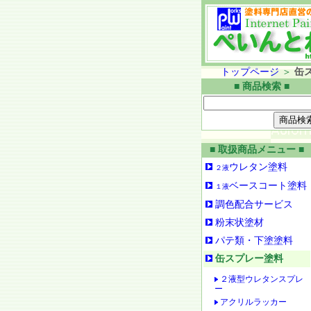
トップページ
＞
缶
■ 商品検索 ■
■ 取扱商品メニュー ■
ウレタン塗料
２液
ベースコート塗料
１液
調色配合サービス
粉末状塗材
パテ類・下塗塗料
缶スプレー塗料
２液型ウレタンスプレ
ー
アクリルラッカー