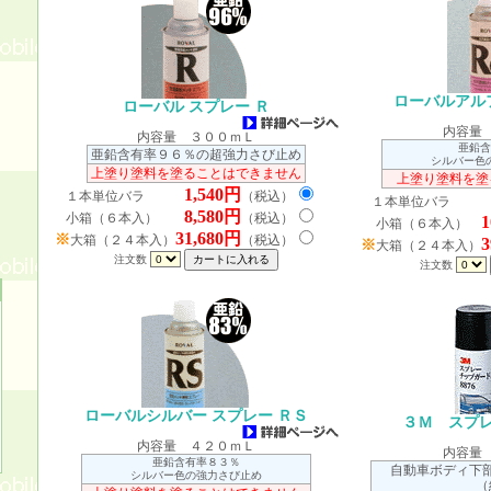
ローバルアルフ
ローバル スプレー Ｒ
内容量
内容量 ３００ｍＬ
亜鉛含
亜鉛含有率９６％の超強力さび止め
シルバー色
上塗り塗料を塗ることはできません
上塗り塗料を塗
1,540円
１本単位バラ
（税込）
１本単位バラ
8,580円
小箱（６本入）
（税込）
1
小箱（６本入）
31,680円
※
大箱（２４本入）
（税込）
3
※
大箱（２４本入）
注文数
注文数
ローバルシルバー スプレー ＲＳ
３Ｍ スプ
内容量 ４２０ｍＬ
内容量
亜鉛含有率８３％
自動車ボディ下
シルバー色の強力さび止め
（