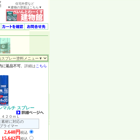
ウ
住宅外壁など
開
▼建物の塗装はこちら▼
的に返品不可
。詳細は
こちら
ンマルチ スプレー
 ４２０ｍＬ
な素材に対応の
プライマー
2,640円
ラ
税込
15,642円
）
税込