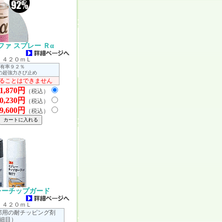
ァ スプレー Ｒα
 ４２０ｍＬ
有率９２％
の超強力さび止め
ることはできません
1,870円
（税込）
0,230円
（税込）
9,600円
（税込）
レーチップガード
 ４２０ｍＬ
部用の耐チッピング剤
細目）