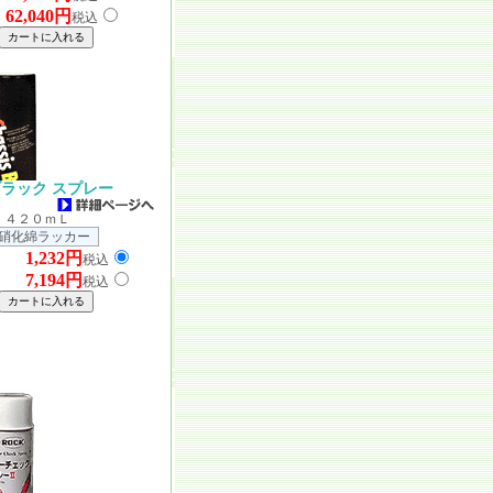
62,040円
）
税込
ラック スプレー
 ４２０ｍＬ
硝化綿ラッカー
1,232円
バラ
税込
7,194円
入）
税込