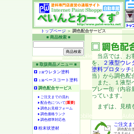
トップページ
＞
調色配合サービス
■ 商品検索 ■
当店では、お客
を、
２液型ウレ
■ 取扱商品メニュー ■
塗料プロタッチ
ウレタン塗料
２液
当）から調色配
ベースコート塗料
１液
また、１液型ベ
調色配合サービス
プレー缶（内容
っています。
ご注文までの流れ
配合色について
[重要]
まずは、見積を
調色お見積フォーム
調色価格ランク
調色標準対応色
ご注文ま
粉末状塗材
調色配合塗
できません