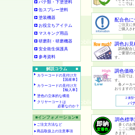
パテ類・下塗塗料
ここでは、
缶スプレー塗料
塗装機器
配合色に
ご注文に先
お役立ちアイテム
ご購入され
マスキング用品
研磨剤・研磨機器
調色お見
安全衛生保護具
調色配合し
ご要望のボ
参考資料
す。
■ 解説コラム ■
調色価格
カラーコードの見付け方
当店では、
【国産車】
す。
各メーカー
カラーコードの見付け方
おりますの
【輸入車】
塗色の立体的な構造
２液型
クリヤーコートは
パ
必要なのか？
■インフォメーション■
調色標準
ご注文方法など
多くのお客
ここに掲載
商品取扱上の注意事項
きます。