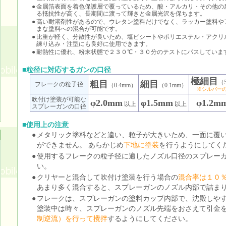
●
金属箔表面を着色保護層で覆っているため、酸・アルカリ・その他の
る抵抗性が高く、長期間に渡って輝きと金属光沢を保ちます。
●
高い耐溶剤性があるので、ウレタン塗料だけでなく、ラッカー塗料や
まな塗料への混合が可能です。
●
比重が軽く、分散性が良いため、塩ビシートやポリエステル・アクリ
練り込み・注型にも良好に使用できます。
●
耐熱性に優れ、粉末状態で２３０℃・３０分のテストにパスしていま
■粒径に対応するガンの口径
極細目
（5
粗目
細目
フレークの粒子径
（0.4mm）
（0.1mm）
※シルバー
吹付け塗装が可能な
φ2.0mm
φ1.5mm
φ1.2m
以上
以上
スプレーガンの口径
■使用上の注意
●
メタリック塗料などと違い、粒子が大きいため、一面に覆
ができません。 あらかじめ
下地に塗装
を行うようにしてく
●
使用するフレークの粒子径に適したノズル口径のスプレー
い。
●
クリヤーと混合して吹付け塗装を行う場合の
混合率は１０
あまり多く混合すると、スプレーガンのノズル内部で詰ま
●
フレークは、スプレーガンの塗料カップ内部で、沈殿しや
塗装中は時々、スプレーガンのノズル先端をおさえて引金
制逆流）を行って攪拌
するようにしてください。