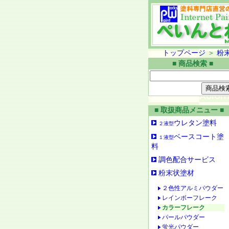
トップページ
＞
粉
■ 商品検索 ■
■ 取扱商品メニュー ■
ウレタン塗料
２液型
ベースコート塗
１液型
料
調色配合サービス
粉末状塗材
２色性アルミパウダー
レインボーフレーク
カラーフレーク
パールパウダー
蛍光パウダー