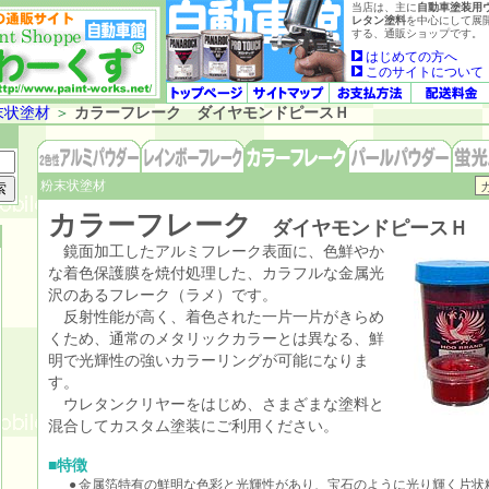
当店は、主に
自動車塗装用
レタン塗料
を中心にして展
する、通販ショップです。
はじめての方へ
このサイトについて
末状塗材
＞
カラーフレーク ダイヤモンドピースＨ
粉末状塗材
カラーフレーク
ダイヤモンドピースＨ
鏡面加工したアルミフレーク表面に、色鮮やか
な着色保護膜を焼付処理した、カラフルな金属光
沢のあるフレーク（ラメ）です。
反射性能が高く、着色された一片一片がきらめ
くため、通常のメタリックカラーとは異なる、鮮
明で光輝性の強いカラーリングが可能になりま
す。
ウレタンクリヤーをはじめ、さまざまな塗料と
混合してカスタム塗装にご利用ください。
■特徴
●
金属箔特有の鮮明な色彩と光輝性があり、宝石のように光り輝く片状