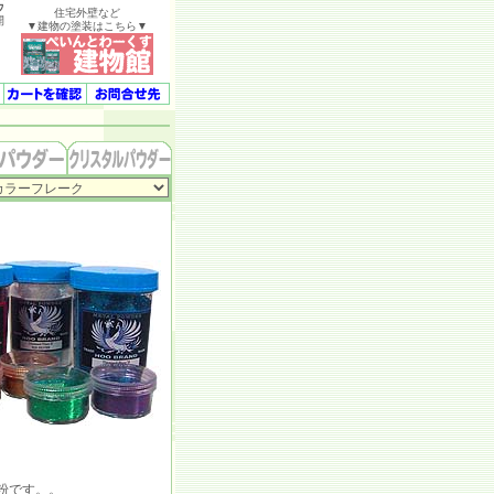
ウ
住宅外壁など
開
▼建物の塗装はこちら▼
粉です。。