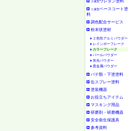
ウレタン塗料
２液型
ベースコート塗
１液型
料
調色配合サービス
粉末状塗材
２色性アルミパウダー
レインボーフレーク
カラーフレーク
パールパウダー
蛍光パウダー
貴金属パウダー
パテ類・下塗塗料
缶スプレー塗料
塗装機器
お役立ちアイテム
マスキング用品
研磨剤・研磨機器
安全衛生保護具
参考資料