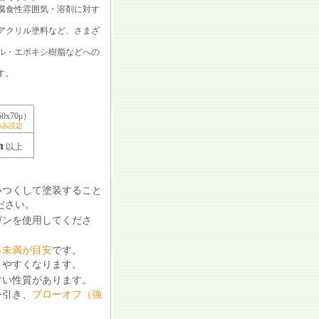
腐食性雰囲気・溶剤に対す
アクリル塗料など、さまざ
ル・エポキシ樹脂などへの
す。
0x70μ）
のみ設定
m
以上
いつくして塗装すること
ださい。
ガンを使用してくださ
％未満が目安
です。
りやすくなります。
すい性質があります。
を引き、
ブローオフ（強