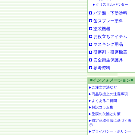
クリスタルパウダー
パテ類・下塗塗料
缶スプレー塗料
塗装機器
お役立ちアイテム
マスキング用品
研磨剤・研磨機器
安全衛生保護具
参考資料
■インフォメーション■
ご注文方法など
商品取扱上の注意事項
よくあるご質問
解説コラム集
塗膜の欠陥と対策
特定商取引法に基づく表
示
プライバシー・ポリシー