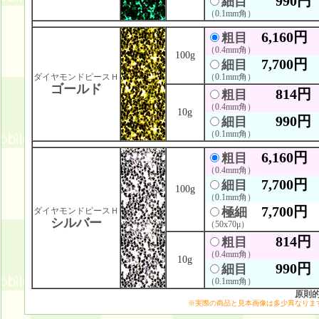
990円
細目
（0.1mm角）
6,160円
粗目
（0.4mm角）
100g
7,700円
細目
ダイヤモンドピースＨ
（0.1mm角）
ゴールド
814円
粗目
（0.4mm角）
10g
990円
細目
（0.1mm角）
6,160円
粗目
（0.4mm角）
7,700円
細目
100g
（0.1mm角）
7,700円
極細
ダイヤモンドピースＨ
シルバー
（50x70μ）
814円
粗目
（0.4mm角）
10g
990円
細目
（0.1mm角）
原則
※実際の商品と見本画像は多少異なりま