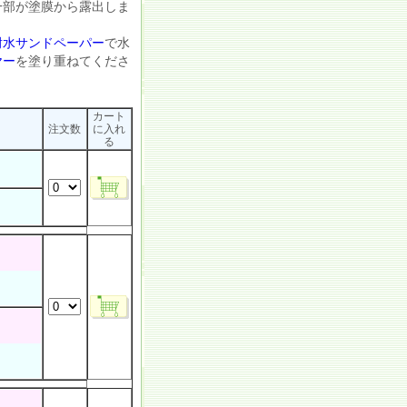
一部が塗膜から露出しま
耐水サンドペーパー
で水
ヤー
を塗り重ねてくださ
カート
）
注文数
に入れ
る