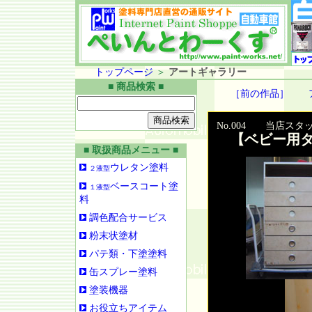
トップページ
＞
アートギャラリー
■ 商品検索 ■
［前の作品］
No.004 当店スタ
【ベビー用タ
■ 取扱商品メニュー ■
ウレタン塗料
２液型
ベースコート塗
１液型
料
調色配合サービス
粉末状塗材
パテ類・下塗塗料
缶スプレー塗料
塗装機器
お役立ちアイテム