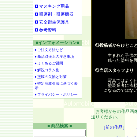
マスキング用品
研磨剤・研磨機器
安全衛生保護具
参考資料
■インフォメーション■
◎投稿者からひとこ
ご注文方法など
生まれた子供の
商品取扱上の注意事項
残った塗料を再
よくあるご質問
解説コラム集
◎当店スタッフより
塗膜の欠陥と対策
写真ではよくわ
特定商取引法に基づく表
塗装業者に依頼
示
になるのではな
プライバシー・ポリシー
お客様からの作品画像
送りください。
■ 商品検索 ■
［前の作品］