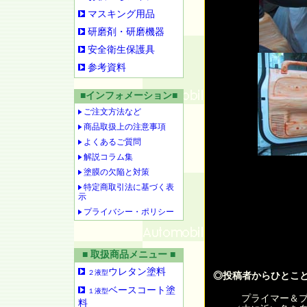
マスキング用品
研磨剤・研磨機器
安全衛生保護具
参考資料
■インフォメーション■
ご注文方法など
商品取扱上の注意事項
よくあるご質問
解説コラム集
塗膜の欠陥と対策
特定商取引法に基づく表
示
プライバシー・ポリシー
■ 取扱商品メニュー ■
ウレタン塗料
２液型
◎投稿者からひとこ
ベースコート塗
１液型
プライマー＆プ
料