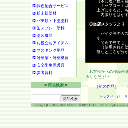
（木に近い色を
トップコートは
調色配合サービス
上げにすると、
粉末状塗材
内張りをはがす
パテ類・下塗塗料
◎当店スタッフより
缶スプレー塗料
バイク等のカス
塗装機器
す。
間近で見ても、
お役立ちアイテム
（使用された塗
マスキング用品
確なところが分
研磨剤・研磨機器
安全衛生保護具
お客様からの作品画像
参考資料
送りください。
■ 商品検索 ■
［前の作品］
トップページ
サ
Copyright (C) 2003-2009 SEIKO TORYO CO.,LTD. All rights reserv