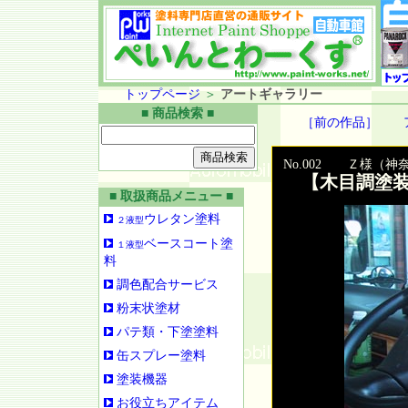
トップページ
＞
アートギャラリー
■ 商品検索 ■
［前の作品］
No.002 Ｚ様（神
【木目調塗装
■ 取扱商品メニュー ■
ウレタン塗料
２液型
ベースコート塗
１液型
料
調色配合サービス
粉末状塗材
パテ類・下塗塗料
缶スプレー塗料
塗装機器
お役立ちアイテム