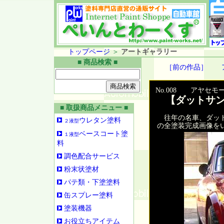
トップページ
＞
アートギャラリー
■ 商品検索 ■
［前の作品］
No.008 アヤセ
【ダットサン
■ 取扱商品メニュー ■
往年の名車、ダット
ウレタン塗料
２液型
の全塗装完成画像を
ベースコート塗
１液型
料
調色配合サービス
粉末状塗材
パテ類・下塗塗料
缶スプレー塗料
塗装機器
お役立ちアイテム