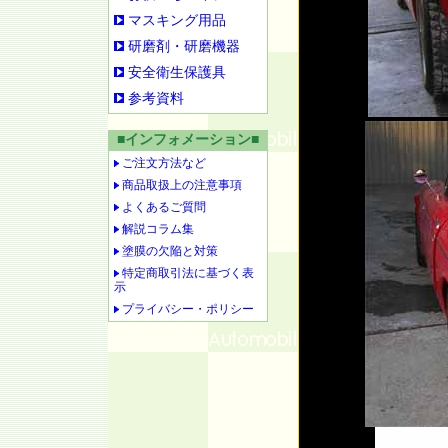
マスキング用品
研磨剤・研磨機器
安全衛生保護具
参考資料
■インフォメーション■
ご注文方法など
商品取扱上の注意事項
よくあるご質問
解説コラム集
塗膜の欠陥と対策
特定商取引法に基づく表
示
プライバシー・ポリシー