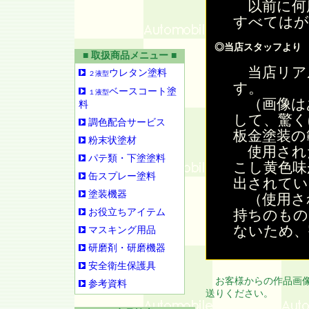
以前に何
すべてはが
◎当店スタッフより
■ 取扱商品メニュー ■
当店リア
ウレタン塗料
２液型
す。
ベースコート塗
１液型
（画像は
料
して、驚く
調色配合サービス
板金塗装の
粉末状塗材
使用され
パテ類・下塗塗料
こし黄色味
缶スプレー塗料
出されてい
塗装機器
（使用さ
お役立ちアイテム
持ちのもの
ないため、
マスキング用品
研磨剤・研磨機器
安全衛生保護具
お客様からの作品画像
参考資料
送りください。