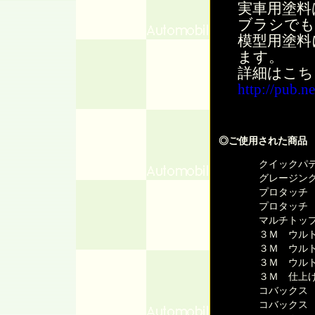
実車用塗料
ブラシでも
模型用塗料
ます。
詳細はこち
http://pub.n
◎ご使用された商品
クイックパテ
グレージング
プロタッチ 
プロタッチ 
マルチトップ
３Ｍ ウルト
３Ｍ ウルト
３Ｍ ウルト
３Ｍ 仕上
コバックス
コバックス