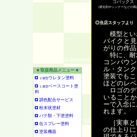
コバックス
（硬化剤やシンナーなどの商
◎当店スタッフより
模型とい
バイクと見
がりの作品
特に、耐
コンパウン
ル・タンク
■ 取扱商品メニュー ■
塗装でもこ
ウレタン塗料
２液型
ほどのレベ
ベースコート塗
１液型
ロゴのデ
料
いることか
調色配合サービス
ーで入念に
粉末状塗材
れます。
パテ類・下塗塗料
［実車と
缶スプレー塗料
の仕上りに
塗装機器
現できるジ