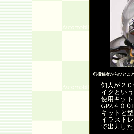
◎投稿者からひとこ
知人が２０
イクという
使用キット
GPZ４０
キットと型
イラストレ
で出力した