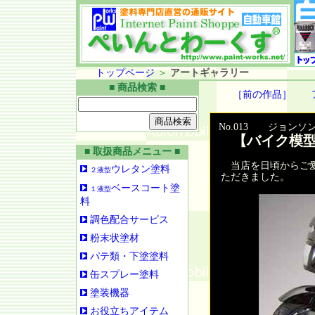
トップページ
＞
アートギャラリー
■ 商品検索 ■
［前の作品］
No.013 ジョンソ
【バイク模型
■ 取扱商品メニュー ■
当店を日頃からご愛
ウレタン塗料
２液型
ただきました。
ベースコート塗
１液型
料
調色配合サービス
粉末状塗材
パテ類・下塗塗料
缶スプレー塗料
塗装機器
お役立ちアイテム