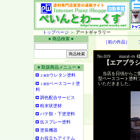
トップページ
＞
アートギャラリー
■ 商品検索 ■
［前の作品］
No.019 mural
【エアブラシ
■ 取扱商品メニュー ■
当店を日頃からご愛顧
ウレタン塗料
２液型
型ベースコート塗料
ベースコート塗
いただきました。
１液型
料
調色配合サービス
粉末状塗材
パテ類・下塗塗料
缶スプレー塗料
塗装機器
お役立ちアイテム