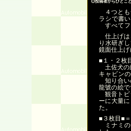
◎投稿者からひとこ
４つとも
ラシで書い
すべてフ
仕上げは
り水研ぎし
鏡面仕上げ
■１・２枚
土佐犬の絵
キャビンの
知り合い
龍號の絵で
観音トビ
ーに大量に
た。
■３枚目■
ミナミの