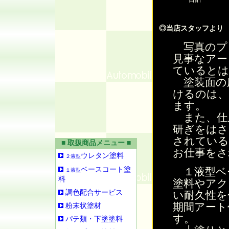
◎当店スタッフより
写真のプ
見事なアー
ているとは
塗装面の
けるのは、
ます。
また、仕
研ぎをはさ
されている
■ 取扱商品メニュー ■
お仕事をさ
ウレタン塗料
２液型
ベースコート塗
１液型ベ
１液型
料
塗料やアク
調色配合サービス
い耐久性を
期間アート
粉末状塗材
す。
パテ類・下塗塗料