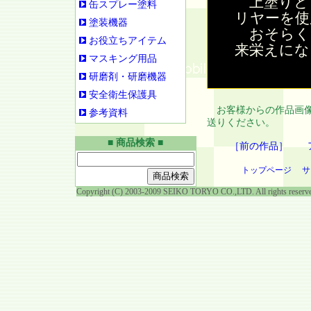
上塗りと
缶スプレー塗料
リヤーを使
塗装機器
おそらく
お役立ちアイテム
来栄えにな
マスキング用品
研磨剤・研磨機器
安全衛生保護具
お客様からの作品画像
参考資料
送りください。
■ 商品検索 ■
［前の作品］
トップページ
サ
Copyright (C) 2003-2009 SEIKO TORYO CO.,LTD. All rights reserv