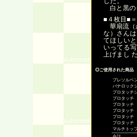
した。
白と黒の
■４枚目■
華扇流（
な）さんは
てほしいと
いってる写
上げまし 
◎ご使用された商品
プレソルベン
パナロックシ
プロタッチシ
プロタッチ 
プロタッチ 
プロタッチ 
プロタッチ 
プロタッチ 
マルチトップ
合計