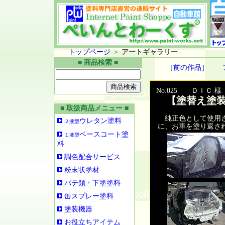
トップページ
＞
アートギャラリー
■ 商品検索 ■
［前の作品］
No.025 ＤＩＣ 
【塗替え塗装
■ 取扱商品メニュー ■
純正色として使用さ
ウレタン塗料
２液型
に、お車を塗り返さ
ベースコート塗
１液型
料
調色配合サービス
粉末状塗材
パテ類・下塗塗料
缶スプレー塗料
塗装機器
お役立ちアイテム