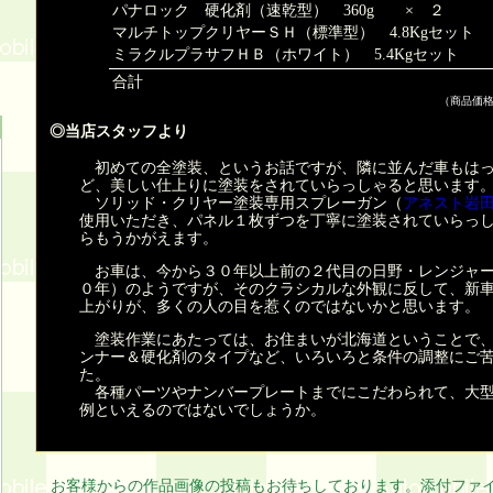
パナロック 硬化剤（速乾型） 360g × ２
マルチトップクリヤーＳＨ（標準型） 4.8Kgセット
ミラクルプラサフＨＢ（ホワイト） 5.4Kgセット
合計
（商品価
◎当店スタッフより
初めての全塗装、というお話ですが、隣に並んだ車もはっ
ど、美しい仕上りに塗装をされていらっしゃると思います
ソリッド・クリヤー塗装専用スプレーガン（
アネスト岩
使用いただき、パネル１枚ずつを丁寧に塗装されていらっ
らもうかがえます。
お車は、今から３０年以上前の２代目の日野・レンジャー
０年）のようですが、そのクラシカルな外観に反して、新
上がりが、多くの人の目を惹くのではないかと思います。
塗装作業にあたっては、お住まいが北海道ということで、
ンナー＆硬化剤のタイプなど、いろいろと条件の調整にご
た。
各種パーツやナンバープレートまでにこだわられて、大型
例といえるのではないでしょうか。
お客様からの作品画像の投稿もお待ちしております。添付ファ