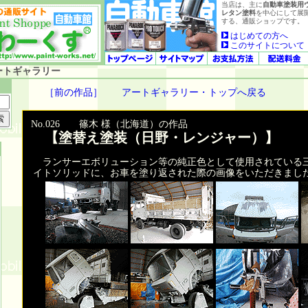
当店は、主に
自動車塗装用
レタン塗料
を中心にして展
する、通販ショップです。
はじめての方へ
このサイトについて
ートギャラリー
［前の作品］
アートギャラリー・トップへ戻る
No.026 篠木 様（北海道）の作品
【塗替え塗装（日野・レンジャー）】
ランサーエボリューション等の純正色として使用されている
イトソリッドに、お車を塗り返された際の画像をいただきまし