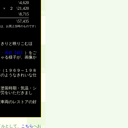
\4,620
 × ２
\21,420
\8,715
\57,435
格は、お買上当時のものです）
きりと映りこむほ
。
田・美粧【銀】
）をご
しゃる様子が、画像か
（１９６９～１９８
車のようなきれいな仕
塗装時期・気温・シ
苦労をいただきまし
車両のレストアの好
イルとして、
こちら
へお