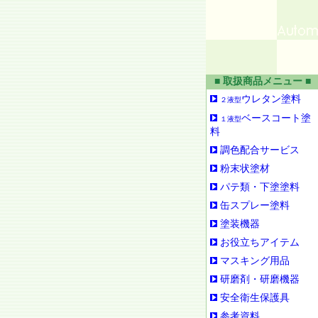
■ 取扱商品メニュー ■
ウレタン塗料
２液型
ベースコート塗
１液型
料
調色配合サービス
粉末状塗材
パテ類・下塗塗料
缶スプレー塗料
塗装機器
お役立ちアイテム
マスキング用品
研磨剤・研磨機器
安全衛生保護具
参考資料