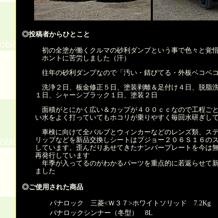
◎投稿者からひとこと
初の全塗が働くクルマの砂利ダンプという事で色々と覚悟
ホントに苦労しました（汗）
往年の砂利ダンプなので「汚い・錆びてる・外板ベコベ
洗浄２日、板金修正５日、塗装剥離＆足付け４日、脱脂洗
１日、シャーシブラック１日、塗装２日
面積がとにかく広い＆カップが４００ｃｃなので工程ごと
い水をよく打っていてもホコリが乗りやすく毎回水研ぎし
車検に向けて全バルブとウィンカーなどのレンズ類、ステ
リップなどを新品交換しシートはプジョー２０６Ｓ１６の
しています。歪んだりあせてきたナンバープレートを今は
再発行しています
年季が入ってるのがわかるパーツを重点的に若返らせて新
ました
◎ご使用された商品
パナロック 三菱<Ｗ３７>ホワイトソリッド 7.2Kg
パナロックシンナー（冬型） 8L