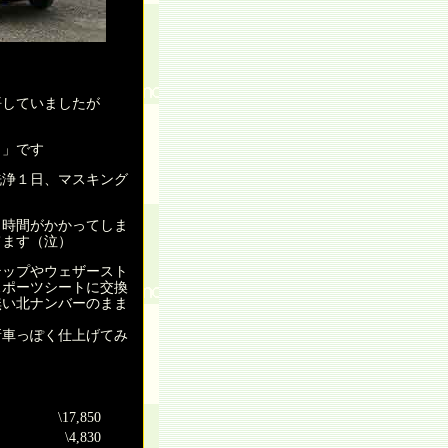
していましたが
コ」です
浄１日、マスキング
時間がかかってしま
てます（泣）
ップやウェザースト
スポーツシートに交換
無い北ナンバーのまま
車っぽく仕上げてみ
\17,850
\4,830