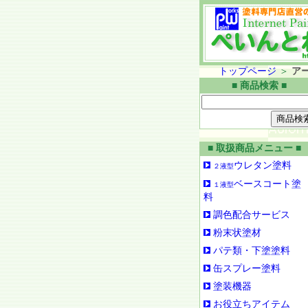
トップページ
＞
ア
■ 商品検索 ■
■ 取扱商品メニュー ■
ウレタン塗料
２液型
ベースコート塗
１液型
料
調色配合サービス
粉末状塗材
パテ類・下塗塗料
缶スプレー塗料
塗装機器
お役立ちアイテム