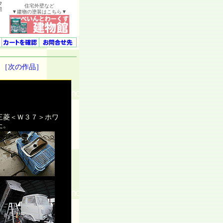
ウ
住宅外壁など
開
▼建物の塗装はこちら▼
［次の作品］
三菱＜Ｗ３７＞ホワ
た。