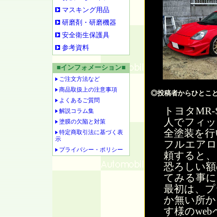
マスキング用品
研磨剤・研磨機器
安全衛生保護具
参考資料
■インフォメーション■
ご注文方法など
商品取扱上の注意事項
◎投稿者からひとこ
よくあるご質問
トヨタMR
解説コラム集
人でフィッ
塗膜の欠陥と対策
全塗装を行
特定商取引法に基づく表
示
フルエアロ
プライバシー・ポリシー
頼すると、
恐ろしい額
てみる事に
最初は、プ
か無い所か
す様のwe