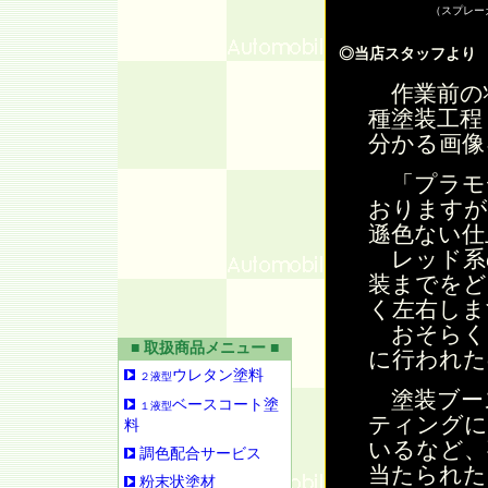
（スプレー
◎当店スタッフより
作業前の
種塗装工程
分かる画像
「プラモ
おりますが
遜色ない仕
レッド系
装までをど
く左右しま
おそらく
■ 取扱商品メニュー ■
に行われた
ウレタン塗料
２液型
塗装ブー
ベースコート塗
１液型
ティングに
料
いるなど、
調色配合サービス
当たられた
粉末状塗材