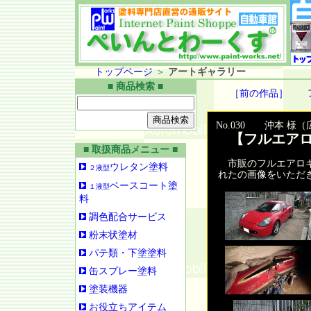
トップページ
＞
アートギャラリー
■ 商品検索 ■
［前の作品］
No.030 沖本 様
【フルエアロ
■ 取扱商品メニュー ■
市販のフルエアロキ
ウレタン塗料
２液型
れたの画像をいただ
ベースコート塗
１液型
料
調色配合サービス
粉末状塗材
パテ類・下塗塗料
缶スプレー塗料
塗装機器
お役立ちアイテム