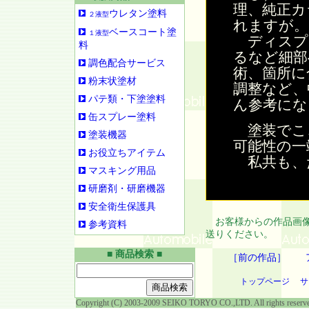
理、純正カ
ウレタン塗料
２液型
れますが。
ベースコート塗
１液型
ディスプ
料
るなど細部
調色配合サービス
術、箇所に
粉末状塗材
調整など、
パテ類・下塗塗料
ん参考にな
缶スプレー塗料
塗装でこ
塗装機器
可能性の一
お役立ちアイテム
私共も、
マスキング用品
研磨剤・研磨機器
安全衛生保護具
お客様からの作品画像
参考資料
送りください。
■ 商品検索 ■
［前の作品］
トップページ
サ
Copyright (C) 2003-2009 SEIKO TORYO CO.,LTD. All rights reserv