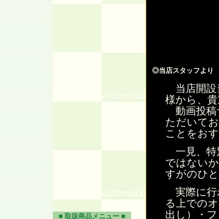
◎当店スタッフより
当店開設
様から、貴
動画投稿
ただいてお
ことをおす
一見、特別
ではないか
すがのひと
実際に行
る上でのオ
出し）・フ
■ 取扱商品メニュー ■