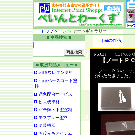
トップページ
＞
アートギャラリー
■ 商品検索 ■
［前の作品］
No.031 CC1403
【ノートＰＣ（Ma
■ 取扱商品メニュー ■
ノートＰＣのトップ
ウレタン塗料
２液型
介いただきました。
ベースコート塗
１液型
料
調色配合サービス
粉末状塗材
パテ類・下塗塗料
缶スプレー塗料
塗装機器
お役立ちアイテム