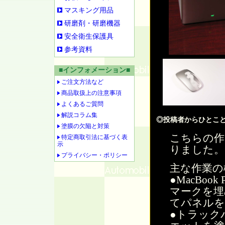
マスキング用品
研磨剤・研磨機器
安全衛生保護具
参考資料
■インフォメーション■
ご注文方法など
商品取扱上の注意事項
よくあるご質問
解説コラム集
◎投稿者からひとこ
塗膜の欠陥と対策
こちらの作
特定商取引法に基づく表
示
りました。
プライバシー・ポリシー
主な作業の
●MacBoo
マークを埋
てパネルを
●トラック