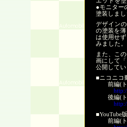
エットを塗
●モニター
塗装しまし
デザインの
の塗装を薄
は使用せず
みました。
また、この
画にして「
公開してい
■ニコニコ
前編(ト
http
後編(ト
http
■YouTube
前編(ト