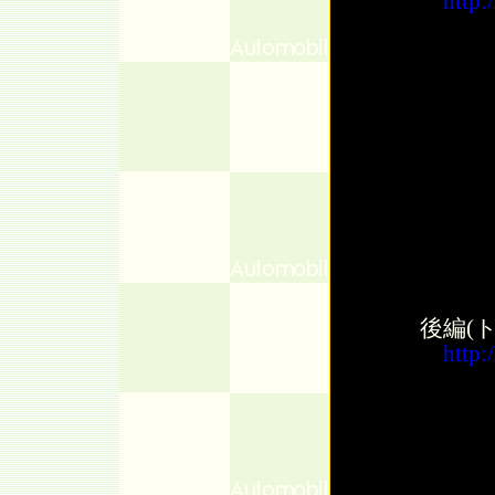
http
後編(ト
http