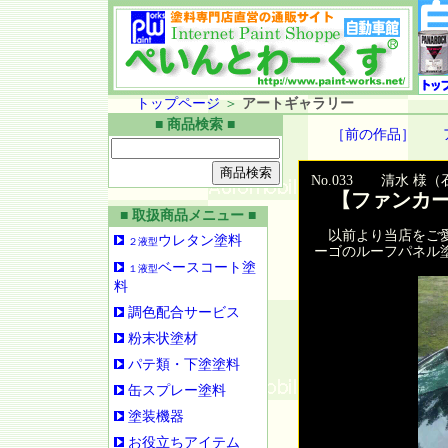
トップページ
＞
アートギャラリー
■ 商品検索 ■
［前の作品］
No.033 清水 様
【ファンカー
■ 取扱商品メニュー ■
以前より当店をご愛
ウレタン塗料
２液型
ーゴのルーフパネル
ベースコート塗
１液型
料
調色配合サービス
粉末状塗材
パテ類・下塗塗料
缶スプレー塗料
塗装機器
お役立ちアイテム