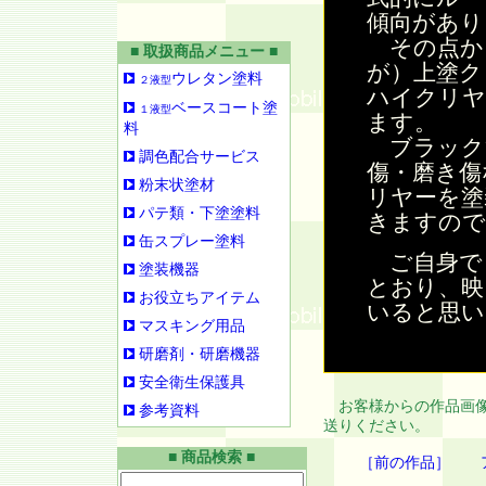
傾向があり
その点か
■ 取扱商品メニュー ■
が）上塗ク
ウレタン塗料
２液型
ハイクリヤ
ベースコート塗
１液型
ます。
料
ブラック
調色配合サービス
傷・磨き傷
粉末状塗材
リヤーを塗
パテ類・下塗塗料
きますので
缶スプレー塗料
ご自身で
塗装機器
とおり、映
お役立ちアイテム
いると思い
マスキング用品
研磨剤・研磨機器
安全衛生保護具
お客様からの作品画像
参考資料
送りください。
■ 商品検索 ■
［前の作品］