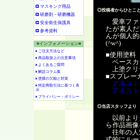
マスキング用品
◎投稿者からひとこ
研磨剤・研磨機器
愛車ファ
安全衛生保護具
たが素人だ
参考資料
んが個人的
(^w^)
■インフォメーション■
ご注文方法など
■使用塗料
商品取扱上の注意事項
ベースカ
よくあるご質問
上塗クリ
解説コラム集
■スプレー
塗膜の欠陥と対策
アネスト
特定商取引法に基づく表
アネスト
示
プライバシー・ポリシー
◎当店スタッフより
以前より
ら作品画像
往年の人
式的にルー