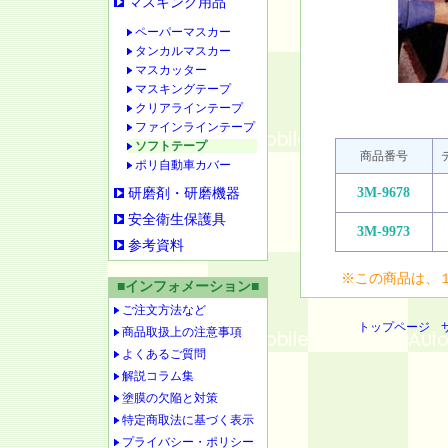
マスキング用品
ペーパーマスカー
タンカルマスカー
マスカッター
マスキングテープ
クリアラインテープ
ファインラインテープ
ソフトテープ
商品番号
ポリ自動車カバー
3M-9678
研磨剤・研磨機器
安全衛生保護具
3M-9973
参考資料
※この商品は、
■インフォメーション■
ご注文方法など
トップページ
商品取扱上の注意事項
よくあるご質問
解説コラム集
塗膜の欠陥と対策
特定商取法に基づく表示
プライバシー・ポリシー