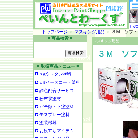
トップページ
＞
マスキング用品
＞
３Ｍ ソフト
■ 商品検索 ■
マスキング用品
３Ｍ ソフトテ
■ 取扱商品メニュー ■
ウレタン塗料
２液
ベースコート塗料
１液
調色配合サービス
粉末状塗材
パテ類・下塗塗料
缶スプレー塗料
塗装機器
お役立ちアイテム