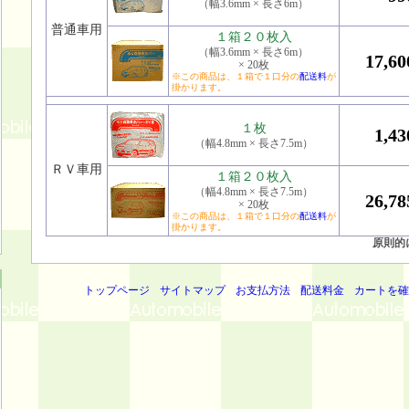
（幅3.6mm × 長さ6m）
普通車用
１箱２０枚入
（幅3.6mm × 長さ6m）
17,6
× 20枚
※この商品は、１箱で１口分の
配送料
が
掛かります。
１枚
1,4
（幅4.8mm × 長さ7.5m）
ＲＶ車用
１箱２０枚入
（幅4.8mm × 長さ7.5m）
26,7
× 20枚
※この商品は、１箱で１口分の
配送料
が
掛かります。
原則的
トップページ
サイトマップ
お支払方法
配送料金
カートを確