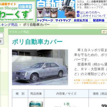
当店は、主に
自動車塗装用
レタン塗料
を中心にして展
する、通販ショップです。
はじめての方へ
このサイトについて
スキング用品
＞
ポリ自動車カバー
マスキング用品
ポリ自動車カバー
車１台スッポリ収ま
車を守るための、ポ
バーです。
普通車用（軽から通
と、ＲＶ・大型車用
ど）の２種類がござ
●大箱（２０枚入）はメーカー
に２～３営業日が掛かります
種 別
商品画像
内容量／サイズ
価格（税
１枚
9