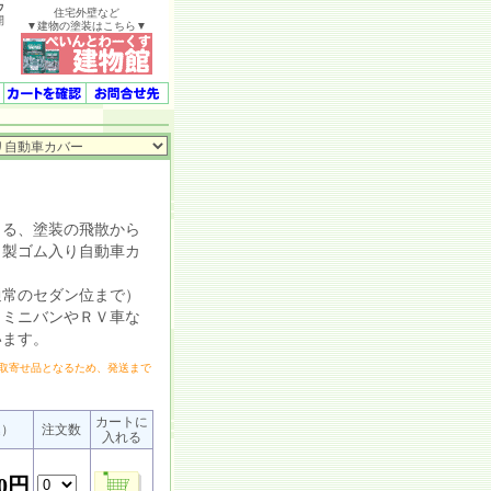
ウ
住宅外壁など
開
▼建物の塗装はこちら▼
る、塗装の飛散から
リ製ゴム入り自動車カ
常のセダン位まで）
（ミニバンやＲＶ車な
います。
取寄せ品となるため、発送まで
。
カートに
込）
注文数
入れる
90円