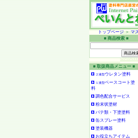
トップページ
＞
マ
■ 商品検索 ■
■ 取扱商品メニュー ■
ウレタン塗料
２液型
ベースコート塗
１液型
料
調色配合サービス
粉末状塗材
パテ類・下塗塗料
缶スプレー塗料
塗装機器
お役立ちアイテム