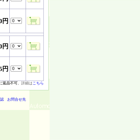
00円
30円
85円
に返品不可
。詳細は
こちら
認
お問合せ先