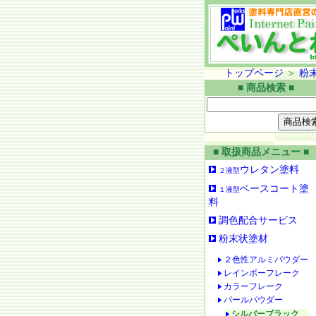
トップページ
＞
粉
■ 商品検索 ■
■ 取扱商品メニュー ■
ウレタン塗料
２液型
ベースコート塗
１液型
料
調色配合サービス
粉末状塗材
２色性アルミパウダー
レインボーフレーク
カラーフレーク
パールパウダー
シルバーブラック