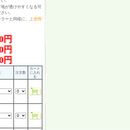
さい。
下地が透けやすくなる可
ださい。
カラーと同様に、
上塗用
00円
50円
80円
カート
量
注文数
に入れ
る