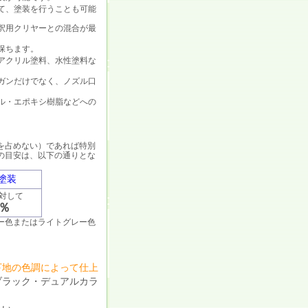
て、塗装を行うことも可能
釈用クリヤーとの混合が最
保ちます。
アクリル塗料、水性塗料な
ガンだけでなく、ノズル口
ル・エポキシ樹脂などへの
を占めない）であれば特別
の目安は、以下の通りとな
塗装
対して
％
ー色またはライトグレー色
下地の色調によって仕上
ブラック・デュアルカラ