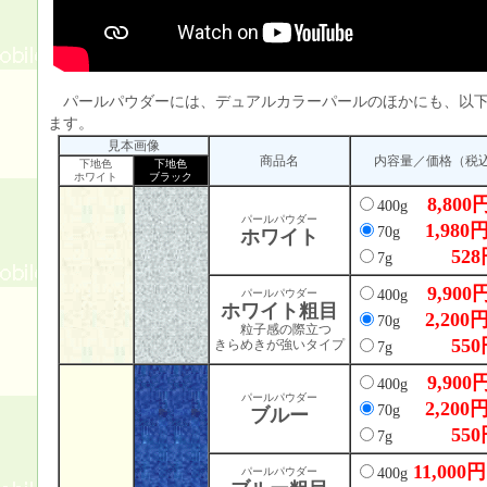
パールパウダーには、デュアルカラーパールのほかにも、以下
ます。
見本画像
商品名
内容量／価格（税
下地色
下地色
ホワイト
ブラック
8,800
400g
パールパウダー
1,980
70g
ホワイト
528
7g
9,900
パールパウダー
400g
ホワイト粗目
2,200
70g
粒子感の際立つ
550
きらめきが強いタイプ
7g
9,900
400g
パールパウダー
2,200
70g
ブルー
550
7g
11,000円
パールパウダー
400g