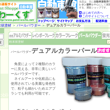
当店は、主に
自動車塗装用
レタン塗料
を中心にして展
する、通販ショップです。
はじめての方へ
このサイトについて
末状塗材
＞
パールパウダー
＞
デュアルカラーパール
粉末状塗材
デュアルカラーパール
パールパウダー
角度によって２種類のカラ
ーに見える、非常に美しいパ
ールパウダーです。
ネイルアートや化粧品にも
使用されている美麗な発色性
で、粒子も細かいためエアブ
ラシでも利用が可能です。