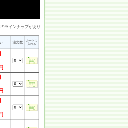
のラインナップがあり
カートに
込）
注文数
入れる
円
円
円
円
円
円
円
円
円