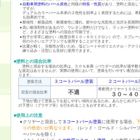
●
自動車用塗料のパール原色
と同様の
特長・性質
があり、塗料と混合し
ですが。
デュアルカラーパール本来の２色性を効率よく表現するためには、希
も効果的です。
●
耐候性・耐薬品性・耐腐食性に優れ、鮮やかな光彩色と光沢を長期間
●
高い耐溶剤性があるので、ウレタン塗料だけでなく、ラッカー塗料や
ど、さまざまな塗料への混合が可能です。
●
粒子が非常に細かい（粒度分布１０～６０ミクロン）ので、スプレー
径の小さいエアブラシでも使用することができます。
●
比重が軽く、分散性が良いため、塩ビシートやポリエステル・アクリ
練り込み・注型にも良好に使用できます。
■塗料との混合比率
塗料と混合する場合の比率は、５０％未満（パウダーの比率が過半数
な規定はありませんが、実際の使用において、塗装を行いやすい配合比
ります。
３コートパール塗装
２コートパール
塗装方法
希釈用クリヤー１００に
不適
目安の混合比率
３０～４０
下地が透けて塗装ムラを起しやすい傾向があるため、あらかじめグレ
の下塗り（プラサフ等）を行われることをおすすめします。
■使用上の注意
●
クリヤーと混合して
３コートパール塗装
に使用する場合、
りの色合いが異なります
。（レッド・ゴールド・シルバー
ーパールを除く）