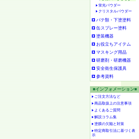
蛍光パウダー
クリスタルパウダー
パテ類・下塗塗料
缶スプレー塗料
塗装機器
お役立ちアイテム
マスキング用品
研磨剤・研磨機器
安全衛生保護具
参考資料
■インフォメーション■
ご注文方法など
商品取扱上の注意事項
よくあるご質問
解説コラム集
塗膜の欠陥と対策
特定商取引法に基づく表
示