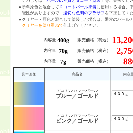
くわしくは「
パールの性質と３コート塗装
」をご参照くだ
●
塗料原色と混合して
２コートパール塗装
に使用する場合、
能性がありますので、
適切な色調のプラサフ
を下塗してく
●
クリヤー・原色と混合して塗装した場合は、通常のパール
クリヤーを塗り重ねて
仕上げてください。
13,2
400g
内容量
販売価格（税込）
2,7
70g
内容量
販売価格（税込）
8
7g
内容量
販売価格（税込）
見本画像
商品名
内容
デュアルカラーパール
ブルー／ゴールド
デュアルカラーパール
ピンク／ゴールド