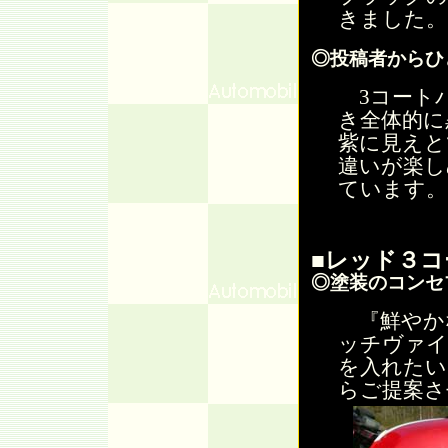
きました。
◎投稿者からひ
3コート
き全体的に
紫に見えと
違いが楽し
ています。
■レッド３コ
◎塗装のコンセ
『鮮やか
ッチヴァイ
を入れたい
らご提案さ