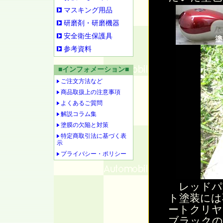
マスキング用品
研磨剤・研磨機器
安全衛生保護具
参考資料
■インフォメーション■
ご注文方法など
商品取扱上の注意事項
よくあるご質問
解説コラム集
塗膜の欠陥と対策
特定商取引法に基づく表
示
プライバシー・ポリシー
レッドパ
ト塗装には
ートクリヤ
ブラックの