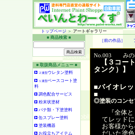
トップページ
＞
アートギャラリー
■ 商品検索 ■
［前の作品］
No.003 み
【３コート
■ 取扱商品メニュー ■
タンク）】
ウレタン塗料
２液型
ベースコート塗
１液型
■バイオレ
料
■
調色配合サービス
◎塗装のコンセ
粉末状塗材
パテ類・下塗塗料
『全体と
缶スプレー塗料
てレッドに
お客様から
塗装機器
だいた塗色
お役立ちアイテム