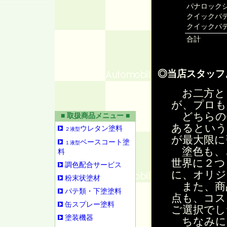
パナロックシ
クイックパテ
クイックパ
合計
◎当店スタッフ
お二方と
が、プロも
どちらの
■ 取扱商品メニュー ■
あるという
ウレタン塗料
２液型
が最大限に
ベースコート塗
１液型
塗色も、
料
世界に２つ
調色配合サービス
に、オリジ
粉末状塗材
また、商
パテ類・下塗塗料
点も、コス
缶スプレー塗料
ご選択でし
塗装機器
ちなみに