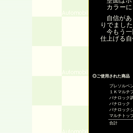
塗面はボ
カラーに
自信があ
りでました
今もう一
仕上げる自
◎ご使用された商品
プレソルベン
１Ｋマルチプ
パナロック調
パナロック 
パナロックシ
マルチトップ
合計