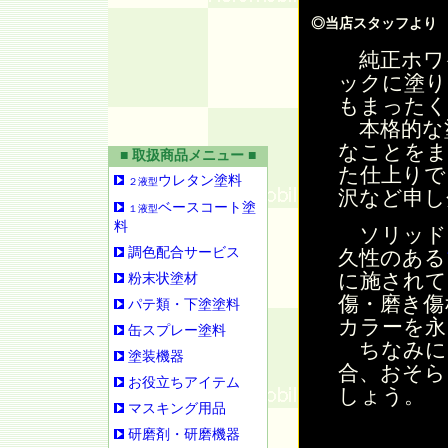
◎当店スタッフより
純正ホワ
ックに塗り
もまったく
本格的な
なことをま
■ 取扱商品メニュー ■
た仕上りで
ウレタン塗料
２液型
沢など申し
ベースコート塗
１液型
料
ソリッド
調色配合サービス
久性のある
に施されて
粉末状塗材
傷・磨き傷
パテ類・下塗塗料
カラーを永
缶スプレー塗料
ちなみに
塗装機器
合、おそら
お役立ちアイテム
しょう。
マスキング用品
研磨剤・研磨機器