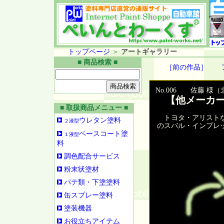
トップページ
＞
アートギャラリー
■ 商品検索 ■
［前の作品］
No.006 佐藤 様
【他メーカー
■ 取扱商品メニュー ■
トヨタ・アリストな
ウレタン塗料
２液型
のスバル・インプレ
ベースコート塗
１液型
料
調色配合サービス
粉末状塗材
パテ類・下塗塗料
缶スプレー塗料
塗装機器
お役立ちアイテム