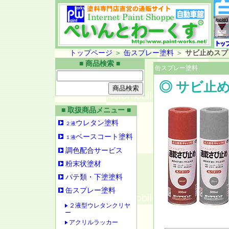
トップページ
＞
缶スプレー塗料
＞
サビ止めスプ
■ 商品検索 ■
缶スプレー塗料
◎ サビ止
■ 取扱商品メニュー ■
ウレタン塗料
２液
ベースコート塗料
１液
調色配合サービス
粉末状塗材
パテ類・下塗塗料
缶スプレー塗料
２液型ウレタンクリヤ
ー
アクリルラッカー