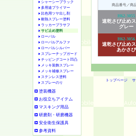
シャーシーブラック
商品番号／商
多用途プライマー
比色用ツヤ出し剤
H62-3055
耐熱スプレー塗料
速乾さび止めス
ラッカープラサフ
グレー
サビ止め塗料
ローバル
H62-3056
ローバルアルファ
速乾さび止めス
ローバルシルバー
あかさび
スプレーチップガード
チッピングコート凹凸
メッキ装飾スプレー
メッキ補修スプレー
ステンレス塗料
トップページ
サ
スプレーのり
塗装機器
お役立ちアイテム
マスキング用品
研磨剤・研磨機器
安全衛生保護具
参考資料