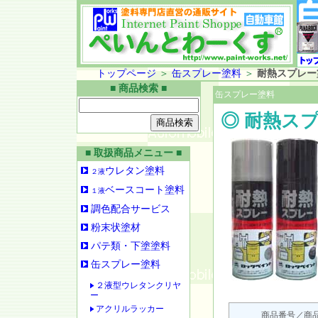
トップページ
＞
缶スプレー塗料
＞
耐熱スプレー
■ 商品検索 ■
缶スプレー塗料
◎ 耐熱ス
■ 取扱商品メニュー ■
ウレタン塗料
２液
ベースコート塗料
１液
調色配合サービス
粉末状塗材
パテ類・下塗塗料
缶スプレー塗料
２液型ウレタンクリヤ
ー
アクリルラッカー
商品番号／商