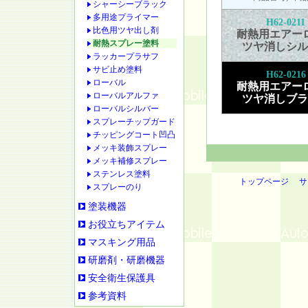
シャーシーブラック
多用途プライマー
H62-0211
比色用ツヤ出し剤
耐熱用エアー
耐熱スプレー塗料
ツヤ消しシル
ラッカープラサフ
サビ止め塗料
H62-0216
ローバル
耐熱用エアー
ローバルアルファ
ツヤ消しブラ
ローバルシルバー
スプレーチップガード
チッピングコート凹凸
メッキ装飾スプレー
メッキ補修スプレー
ステンレス塗料
トップページ
サ
スプレーのり
塗装機器
お役立ちアイテム
マスキング用品
研磨剤・研磨機器
安全衛生保護具
参考資料