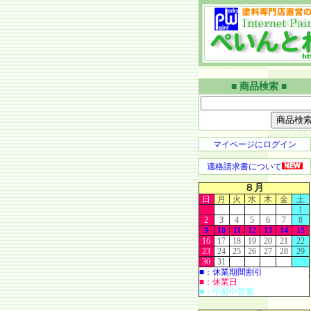
■ 商品検索 ■
マイページにログイン
適格請求書について
８月
日
月
火
水
木
金
土
1
2
3
4
5
6
7
8
9
10
11
12
13
14
15
16
17
18
19
20
21
22
23
24
25
26
27
28
29
30
31
■：休業期間割引
■：休業日
■：午前中営業