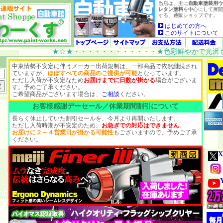
当店は、主に
自動車塗装用ウ
レタン塗料
を中心にして展開
する、通販ショップです。
はじめての方へ
このサイトについて
★☆★・・・・・・・・・・・・★色彩鮮やかで光沢も美し
中東情勢不安定に伴うメーカー出荷規制は、一部商品で依然継続され
ていますが、
ほぼすべての商品のご提供が可能
となっています。
ただし入荷が不安定なため
お届けまでに日数が掛かる
場合がございま
す。予めご了承ください。
ご希望商品がございます場合は、
ご相談
ください。
お客様感謝デーセール／休業期間割引について
長らく休止していた割引セールを、今月より再開いたします。
ただし入荷時期が不安定のため、
お急ぎでの対応はできません
。
お届けに２～４営業日が掛かる可能性
もございますので、予めご了承
ください。
X