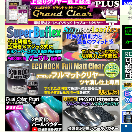
【
平
土
■