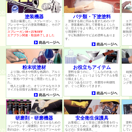
塗装機器
パテ類・下塗塗料
当店が厳選した、スプレーガン、コン
塗装する前に凹みを直すためのパテ
エア
プレッサーなどの塗装用機器と、そのア
と、塗装素材に対して密着をよくした
に塗料
クセサリーです。
り、仕上りをより美しくするための下塗
ポピ
スプレーガン
10～25％OFF
り用塗料です。
耐熱塗
エアブラシ関連・取扱終了しました
サビ転換剤やサビ止め塗料もありま
ンクリ
す。
粉末状塗材
お役立ちアイテム
より強い煌きや特異な色調の、アルミ
塗料を扱うのに、『こんなのがあった
時間
ニウムフレーク（ラメ）やパールパウダ
ら便利っ！』というようなアイテムを取
に・き
ー・蛍光パウダーをご用意いたしまし
り揃えました。
うに、
た。
ひとつあるだけで、作業性や利便性
ング専
他人とは違った、オリジナルなカスタ
が、ぐっと変わってきます。
マイズを目指すお客様におすすめです。
研磨剤・研磨機器
安全衛生保護具
ツヤをより美しく引き立たせるための
お客様に、より安全に塗装作業を行っ
塗料
コンパウンド（研磨剤）やコーティング
ていただくために、必要な（防毒マスク
アブラ
剤のほか、サンダーなどのエアツールや
などの）安全保護具。
してい