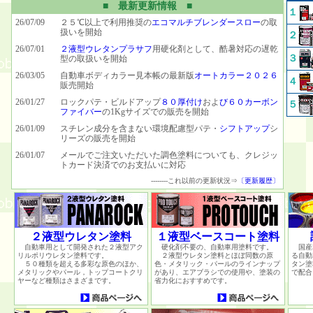
■ 最新更新情報 ■
１
26/07/09
２５℃以上で利用推奨の
エコマルチブレンダースロー
の取
扱いを開始
２
26/07/01
２液型ウレタンプラサフ
用硬化剤として、酷暑対応の遅乾
３
型の取扱いを開始
26/03/05
自動車ボディカラー見本帳の最新版
オートカラー２０２６
４
販売開始
26/01/27
ロックパテ・ビルドアップ
８０厚付け
およ
び６０カーボン
５
ファイバー
の1Kgサイズでの販売を開始
26/01/09
スチレン成分を含まない環境配慮型パテ・
シフトアップ
シ
リーズの販売を開始
26/01/07
メールでご注文いただいた調色塗料についても、クレジッ
トカード決済でのお支払いに対応
--------これ以前の更新状況⇒
〔更新履歴〕
２液型ウレタン塗料
１液型ベースコート塗料
自動車用として開発された２液型アク
硬化剤不要の、自動車用塗料です。
国産
リルポリウレタン塗料です。
２液型ウレタン塗料とほぼ同数の原
る自動
５０種類を超える多彩な原色のほか、
色・メタリック・パールのラインナップ
タン塗
メタリックやパール，トップコートクリ
があり、エアブラシでの使用や、塗装の
で配合
ヤーなど種類はさまざまです。
省力化におすすめです。