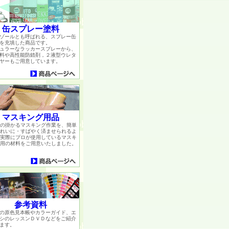
缶スプレー塗料
ゾールとも呼ばれる、スプレー缶
を充填した商品です。
ュラーなラッカースプレーから、
料や高性能防錆剤，２液型ウレタ
ヤーもご用意しています。
マスキング用品
の掛かるマスキング作業を、簡単
れいに・すばやく済ませられるよ
実際にプロが使用しているマスキ
用の材料をご用意いたしました。
参考資料
の原色見本帳やカラーガイド、エ
シのレッスンＤＶＤなどをご紹介
ます。