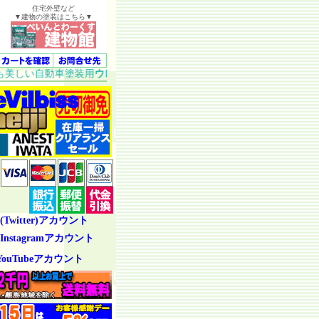
住宅外壁など
▼建物の塗装はこちら▼
い自動車塗装用
ウレタン塗料
を、ホビー向けから業務用まで、幅広く取
(Twitter)アカウント
Instagramアカウント
YouTubeアカウント