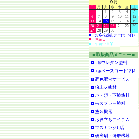
９月
日
月
火
水
木
金
土
1
2
3
4
5
6
7
8
9
10
11
12
13
14
15
16
17
18
19
20
21
22
23
24
25
26
27
28
29
30
■：お客様感謝デー(毎15日)
■：休業日
■：午前中営業
■ 取扱商品メニュー ■
ウレタン塗料
２液
ベースコート塗料
１液
調色配合サービス
粉末状塗材
パテ類・下塗塗料
缶スプレー塗料
塗装機器
お役立ちアイテム
マスキング用品
研磨剤・研磨機器