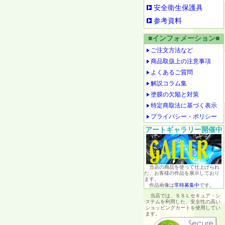
安全衛生保護具
参考資料
■インフォメーション■
ご注文方法など
商品取扱上の注意事項
よくあるご質問
解説コラム集
塗膜の欠陥と対策
特定商取法に基づく表示
プライバシー・ポリシー
アートギャラリー開催中
当店の商品を使って仕上げられ
た、お客様の作品を展示しており
ます。
作品画像は
常時募集中
です。
当店では、ＳＳＬセキュア・シ
ステムを利用した、安全性の高い
ショッピングカートを使用してい
ます。