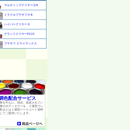
マルチトップクリヤーＱＲ
ミラクルプラサフＨＢ
ハイパークリヤーＳ
グランドクリヤーPLUS
プラサフ クライマックス
調色配合サービス
車を中心に、現在、発表されてい
車のボディカラーを、２液型ウレ
料または１液型ベースコート塗料
してご提供いたします。