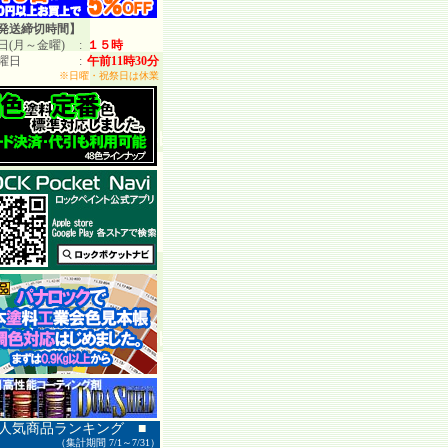
発送締切時間】
日(月～金曜)
:
１５時
曜日
:
午前11時30分
※日曜・祝祭日は休業
 人気商品ランキング ■
（集計期間 7/1～7/31）