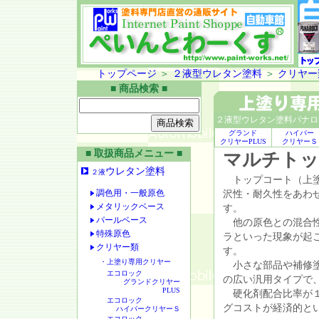
トップページ
＞
２液型ウレタン塗料
＞
クリヤー
■ 商品検索 ■
２液型ウレタン塗料パナロ
グランド
ハイパー
クリヤーPLUS
クリヤーＳ
■ 取扱商品メニュー ■
マルチト
ウレタン塗料
２液
トップコート（上塗
調色用・一般原色
沢性・耐久性をあわ
メタリックベース
す。
パールベース
他の原色との混合性
特殊原色
ラといった現象が起
クリヤー類
す。
・上塗り専用クリヤー
小さな部品や補修塗
エコロック
の広い汎用タイプで
グランドクリヤー
PLUS
硬化剤配合比率が１
エコロック
グコストが経済的と
ハイパークリヤーＳ
エコロック