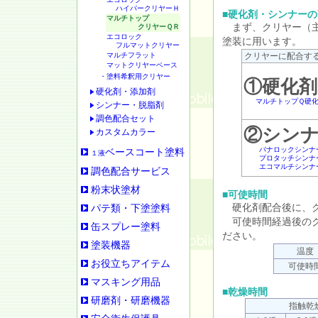
ハイパークリヤーＨ
■硬化剤・シンナー
マルチトップ
まず、クリヤー（主
クリヤーＱＲ
エコロック
塗装に用います。
フルマットクリヤー
マルチフラット
クリヤーに配合す
マットクリヤーベース
・塗料希釈用クリヤー
①硬化剤
硬化剤・添加剤
マルチトップＱ硬
シンナー・脱脂剤
調色配合セット
②シン
カスタムカラー
パナロックシンナ
ベースコート塗料
１液
プロタッチシンナ
エコマルチシンナ
調色配合サービス
粉末状塗材
■可使時間
硬化剤配合後に、ク
パテ類・下塗塗料
可使時間経過後のク
缶スプレー塗料
ださい。
塗装機器
温度
お役立ちアイテム
可使時
マスキング用品
■乾燥時間
研磨剤・研磨機器
指触乾