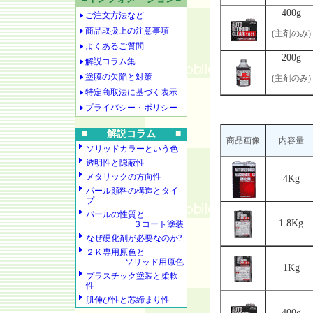
400g
ご注文方法など
商品取扱上の注意事項
(主剤のみ)
よくあるご質問
200g
解説コラム集
塗膜の欠陥と対策
(主剤のみ)
特定商取法に基づく表示
プライバシー・ポリシー
■ 解説コラム ■
商品画像
内容量
ソリッドカラーという色
透明性と隠蔽性
メタリックの方向性
4Kg
パール顔料の構造とタイ
プ
パールの性質と
1.8Kg
３コート塗装
なぜ硬化剤が必要なのか?
２Ｋ専用原色と
ソリッド用原色
1Kg
プラスチック塗装と柔軟
性
肌伸び性と芯締まり性
400g