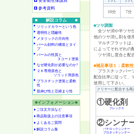
安全衛生保護具
１０℃
２０℃
参考資料
10分
7分
■ 解説コラム ■
■ツヤ調製
ソリッドカラーという色
全ツヤ消や半ツヤ仕
透明性と隠蔽性
他のツヤ消し剤を使
メタリックの方向性
マルチフラットは
パール顔料の構造とタイ
プ
によってそれぞれの
パールの性質と
ツヤ消し度合と配合
３コート塗装
なぜ硬化剤が必要なのか?
■補足事項１：柔軟性
２Ｋ専用原色と
プラスチックパーツ
ソリッド用原色
配合比率に従って、
プラスチック塗装と柔軟
使用して下さい。
性
クリヤーに配合する商
肌伸び性と芯締まり性
①硬化剤
■インフォメーション■
フレックス
ご注文方法など
商品取扱上の注意事項
②シンナ
よくあるご質問
解説コラム集
パナロックシンナー
プロタッチシンナー