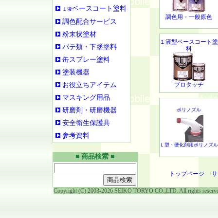
ベースコート塗料
１液
調色用・一般原色
調色配合サービス
粉末状塗材
１液型ベースコート塗
パテ類・下塗塗料
料
缶スプレー塗料
塗装機器
お役立ちアイテム
プロタッチ
マスキング用品
研磨剤・研磨機器
ポリノズル
安全衛生保護具
参考資料
Ｌ型・硬化剤用ポリノズル
■ 商品検索 ■
トップページ
サ
Copyright (C) 2003-2026 SEIKO TORYO CO.,LTD. All rights reserv