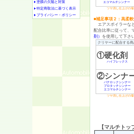
塗膜の欠陥と対策
エコマルチシンナー
特定商取法に基づく表示
ツヤ消し仕上げの場
プライバシー・ポリシー
■補足事項２：高柔軟
エアスポイラーなど
配合比率に従って、
剤）
を使用して下さ
クリヤーに配合する商
①硬化剤
ハイフレックス
②シンナ
パナロックシンナー
プロタッチシンナー
エコマルチシンナー
ツヤ消し仕上げの場
【マルチトッ