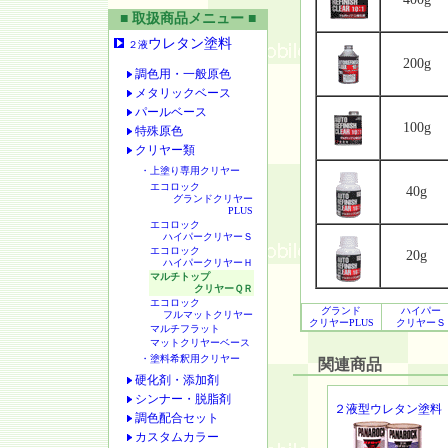
■ 取扱商品メニュー ■
ウレタン塗料
２液
200g
調色用・一般原色
メタリックベース
パールベース
100g
特殊原色
クリヤー類
・上塗り専用クリヤー
エコロック
40g
グランドクリヤー
PLUS
エコロック
ハイパークリヤーＳ
エコロック
20g
ハイパークリヤーＨ
マルチトップ
クリヤーＱＲ
エコロック
グランド
ハイパー
フルマットクリヤー
クリヤーPLUS
クリヤーＳ
マルチフラット
マットクリヤーベース
・塗料希釈用クリヤー
関連商品
硬化剤・添加剤
シンナー・脱脂剤
２液型ウレタン塗料
調色配合セット
カスタムカラー