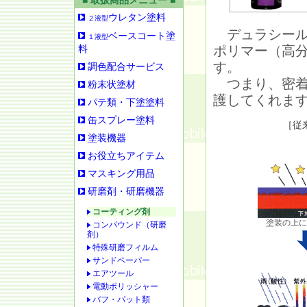
■ 取扱商品メニュー ■
ウレタン塗料
２液型
デュラシール
ベースコート塗
１液型
ポリマー（高
料
す。
調色配合サービス
つまり、密着
粉末状塗材
護してくれま
パテ類・下塗塗料
缶スプレー塗料
［従
塗装機器
お役立ちアイテム
マスキング用品
研磨剤・研磨機器
コーティング剤
塗装の上に
コンパウンド（研磨
剤）
特殊研磨フィルム
サンドペーパー
エアツール
電動ポリッシャー
バフ・パット類