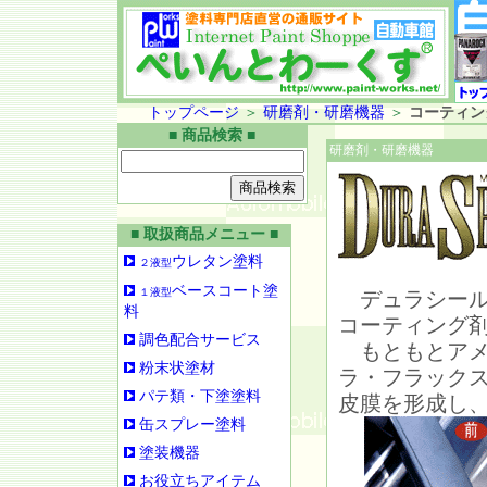
トップページ
＞
研磨剤・研磨機器
＞
コーティン
■ 商品検索 ■
研磨剤・研磨機器
■ 取扱商品メニュー ■
ウレタン塗料
２液型
ベースコート塗
１液型
デュラシール
料
コーティング
調色配合サービス
もともとアメ
粉末状塗材
ラ・フラック
パテ類・下塗塗料
皮膜を形成し
缶スプレー塗料
塗装機器
お役立ちアイテム