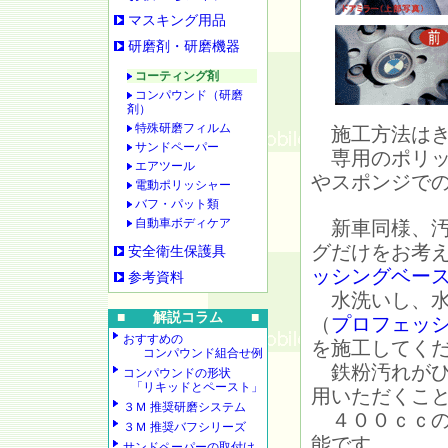
マスキング用品
研磨剤・研磨機器
コーティング剤
コンパウンド（研磨
剤）
特殊研磨フィルム
施工方法はき
サンドペーパー
専用のポリッ
エアツール
やスポンジで
電動ポリッシャー
バフ・パット類
自動車ボディケア
新車同様、汚
グだけをお考
安全衛生保護具
ッシングベー
参考資料
水洗いし、水
■ 解説コラム ■
（
プロフェッ
おすすめの
を施工してく
コンパウンド組合せ例
鉄粉汚れがひ
コンパウンドの形状
「リキッドとペースト」
用いただくこ
３Ｍ 推奨研磨システム
４００ｃｃの
３Ｍ 推奨バフシリーズ
能です。
サンドペーパーの取付け