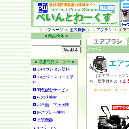
トップページ
＞
塗装機器
＞
エアブラシ
＞
エア
■ 商品検索 ■
塗装機器
エア
■ 取扱商品メニュー ■
ウレタン塗料
２液型
［エアブラシ＋コン
ベースコート塗
１液型
１
を、標準価格より
料
調色配合サービス
これらの商品は、すべてメ
粉末状塗材
パテ類・下塗塗料
缶スプレー塗料
塗装機器
スプレーガン