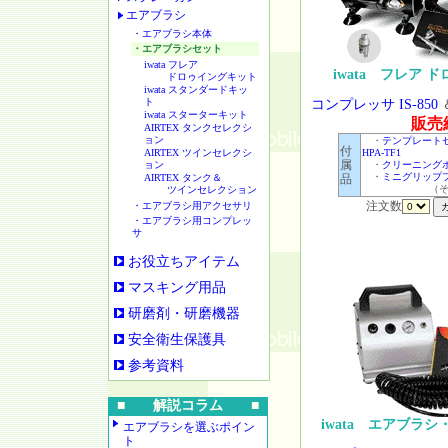
エアブラシ
・エアブラシ本体
・エアブラシセット
iwata フレア
iwata フレア
ドロゥイングキット
iwata スタンダードキッ
ト
コンプレッサ IS-850
iwata スターターキット
販売
AIRTEX タンクセレクシ
ョン
・
テンプレート
付
AIRTEX ツインセレクシ
HPA-TF1
属
ョン
・
クリーニングポ
・
ミニグリップフ
AIRTEX タンク＆
品
（そ
ツインセレクション
注文数
・エアブラシ用アクセサリ
・エアブラシ用コンプレッ
サ
お役立ちアイテム
マスキング用品
研磨剤・研磨機器
安全衛生保護具
参考資料
■ 解説コラム ■
iwata エアブラ
エアブラシを選ぶポイン
ト