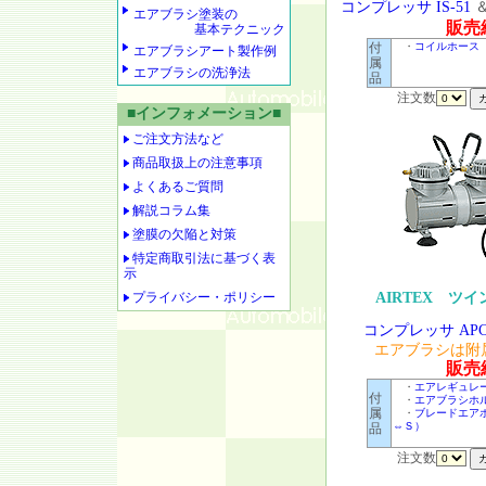
コンプレッサ IS-51
エアブラシ塗装の
販売
基本テクニック
付
・
コイルホース H
エアブラシアート製作例
属
エアブラシの洗浄法
品
注文数
■インフォメーション■
ご注文方法など
商品取扱上の注意事項
よくあるご質問
解説コラム集
塗膜の欠陥と対策
特定商取引法に基づく表
示
プライバシー・ポリシー
AIRTEX ツ
コンプレッサ APC-
エアブラシは附
販売
・
エアレギュレータ
付
・
エアブラシホ
属
・
ブレードエア
⇔Ｓ）
品
注文数