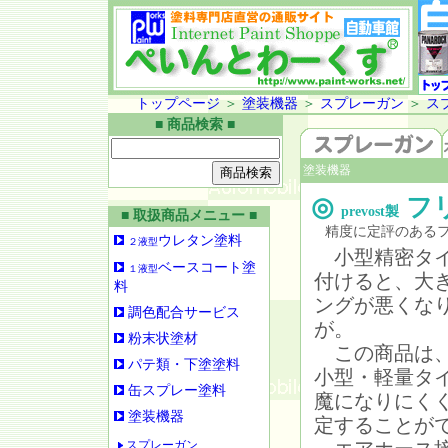
トップページ
＞
塗装機器
＞
スプレーガン
＞
ス
■ 商品検索 ■
塗装機器
◎
フ
prevost製
■ 取扱商品メニュー ■
精度に定評のあるフラ
ウレタン塗料
２液型
小型精密タイ
ベースコート塗
１液型
付けると、大
料
ングが悪くな
調色配合サービス
が。
粉末状塗材
この商品は、
パテ類・下塗塗料
小型・軽量タ
缶スプレー塗料
魔になりにく
塗装機器
定することが
スプレーガン