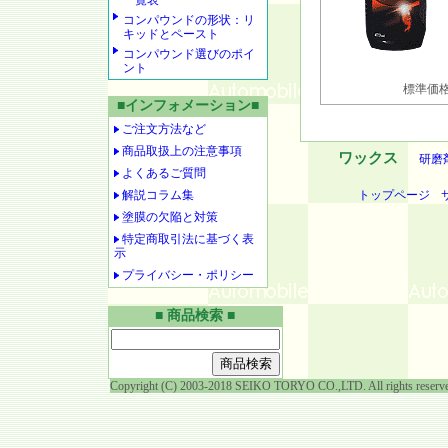
一覧表
コンパウンドの形状：リ
キッドとペースト
コンパウンド選びのポイ
ント
標準価格 
■インフォメーション■
ご注文方法など
商品取扱上の注意事項
ワックス
研磨
よくあるご質問
解説コラム集
トップページ
塗膜の欠陥と対策
特定商取引法に基づく表
示
プライバシー・ポリシー
■ 商品検索 ■
Copyright (C) 2003-2018 SEIKO TORYO CO.,LTD. All rights reserv