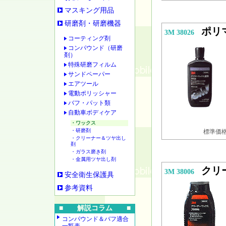
マスキング用品
研磨剤・研磨機器
ポリ
3M 38026
コーティング剤
コンパウンド（研磨
剤）
特殊研磨フィルム
サンドペーパー
エアツール
電動ポリッシャー
バフ・パット類
自動車ボディケア
・ワックス
・研磨剤
標準価格 
・クリーナー＆ツヤ出し
剤
・ガラス磨き剤
・金属用ツヤ出し剤
クリ
3M 38006
安全衛生保護具
参考資料
■ 解説コラム ■
コンパウンド＆バフ適合