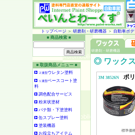
トップページ
＞
研磨剤・研磨機器
＞
自動車ボデ
■ 商品検索 ■
研磨剤・研磨機器
◎ ワック
■ 取扱商品メニュー ■
ウレタン塗料
２液型
ポ
3M 38526N
ベースコート塗
１液型
料
調色配合サービス
粉末状塗材
パテ類・下塗塗料
缶スプレー塗料
塗装機器
標準価格 
お役立ちアイテム