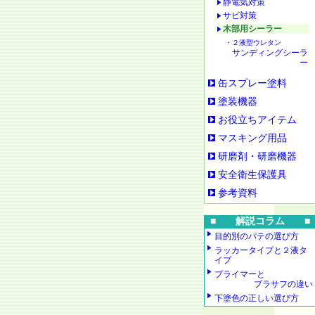
静電気対策
サビ対策
木部用シーラー
・２液型ウレタン
サンディングシーラ
ー
缶スプレー塗料
塗装機器
お役立ちアイテム
マスキング用品
研磨剤・研磨機器
安全衛生保護具
参考資料
■ 解説コラム ■
目的別のパテの選び方
ラッカータイプと２液タ
イプ
プライマーと
プラサフの違い
下塗色の正しい選び方