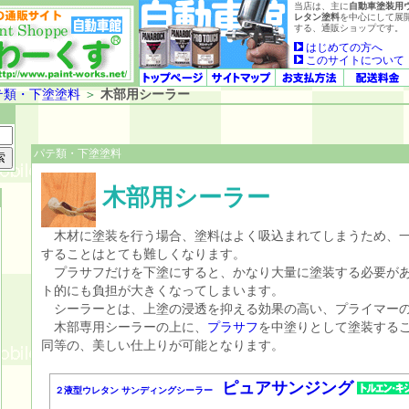
当店は、主に
自動車塗装用
レタン塗料
を中心にして展
する、通販ショップです。
はじめての方へ
このサイトについて
テ類・下塗塗料
＞
木部用シーラー
パテ類・下塗塗料
木部用シーラー
木材に塗装を行う場合、塗料はよく吸込まれてしまうため、一
することはとても難しくなります。
プラサフだけを下塗にすると、かなり大量に塗装する必要があ
ト的にも負担が大きくなってしまいます。
シーラーとは、上塗の浸透を抑える効果の高い、プライマー
木部専用シーラーの上に、
プラサフ
を中塗りとして塗装する
同等の、美しい仕上りが可能となります。
ピュアサンジング
２液型ウレタン サンディングシーラー