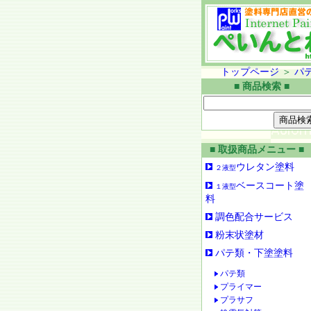
トップページ
＞
パ
■ 商品検索 ■
■ 取扱商品メニュー ■
ウレタン塗料
２液型
ベースコート塗
１液型
料
調色配合サービス
粉末状塗材
パテ類・下塗塗料
パテ類
プライマー
プラサフ