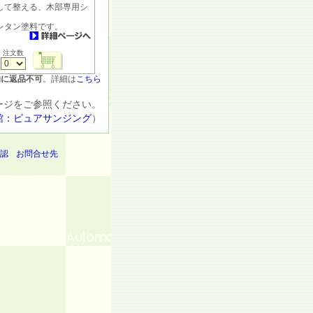
して整える、木部専用シ
レタン塗料です。
注文数
的に返品不可
。詳細は
こちら
ージをご参照ください。
館：ピュアサンジング
）
認
お問合せ先