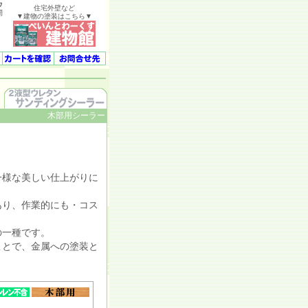
ウ
住宅外壁など
開
▼建物の塗装はこちら▼
木部用シーラー
様な美しい仕上がりに
り、作業的にも・コス
の一種です。
ことで、金属への塗装と