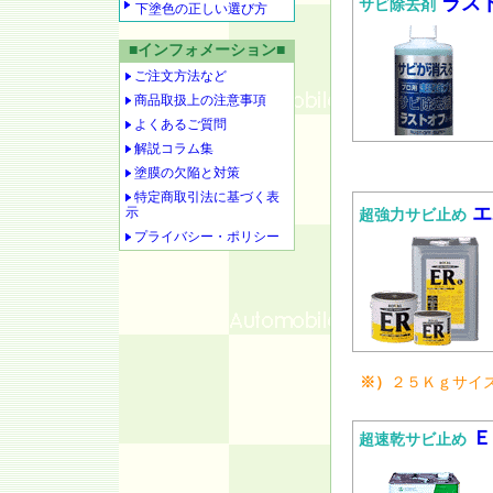
ラス
サビ除去剤
下塗色の正しい選び方
■インフォメーション■
ご注文方法など
商品取扱上の注意事項
よくあるご質問
解説コラム集
塗膜の欠陥と対策
特定商取引法に基づく表
エ
示
超強力サビ止め
プライバシー・ポリシー
※）
２５Ｋｇサイ
Ｅ
超速乾サビ止め