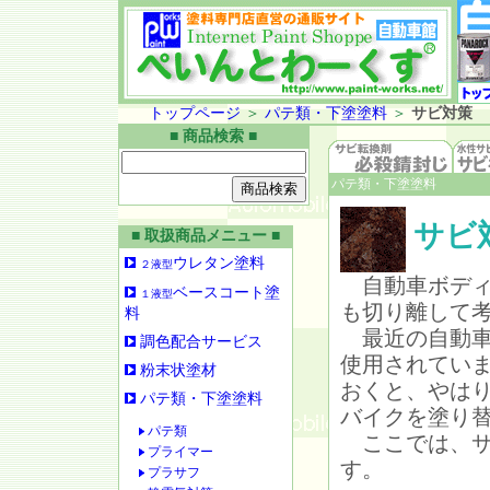
トップページ
＞
パテ類・下塗塗料
＞
サビ対策
■ 商品検索 ■
パテ類・下塗塗料
サビ
■ 取扱商品メニュー ■
ウレタン塗料
２液型
自動車ボディ
ベースコート塗
１液型
も切り離して
料
最近の自動車
調色配合サービス
使用されてい
粉末状塗材
おくと、やは
パテ類・下塗塗料
バイクを塗り
パテ類
ここでは、サ
プライマー
す。
プラサフ