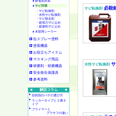
静電気対策
サビ対策
必殺
サビ転換剤
・サビ転換剤
・水性サビ転換剤
・サビ除去剤
・超強力サビ止め
・超速乾サビ止め
木部用シーラー
缶スプレー塗料
塗装機器
お役立ちアイテム
マスキング用品
サ
水性サビ転換剤
研磨剤・研磨機器
安全衛生保護具
参考資料
■ 解説コラム ■
目的別のパテの選び方
ラッカータイプと２液タ
イプ
プライマーと
プラサフの違い