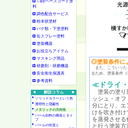
ベースコート塗
１液型
料
調色配合サービス
粉末状塗材
パテ類・下塗塗料
缶スプレー塗料
塗装機器
お役立ちアイテム
マスキング用品
◎塗装条件に
研磨剤・研磨機器
また、こういったメ
安全衛生保護具
るため、塗装条件（
参考資料
≪ドライ
塗装の塗り
■ 解説コラム ■
ッシュ・オフ
ソリッドカラーという色
透明性と隠蔽性
分にとり、エ
メタリックの方向性
けを吹き付け
パール顔料の構造とタイ
を蒸発させる
プ
と行う塗装方
パールの性質と