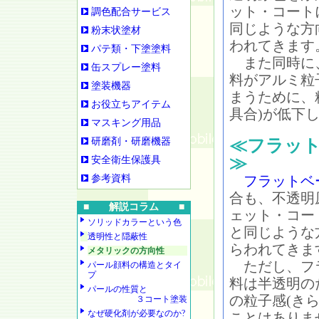
ット・コート
調色配合サービス
同じような方
粉末状塗材
われてきます
パテ類・下塗塗料
また同時に
缶スプレー塗料
料がアルミ粒
塗装機器
まうために、
お役立ちアイテム
具合)が低下
マスキング用品
研磨剤・研磨機器
≪フラッ
≫
安全衛生保護具
参考資料
フラットベ
合も、不透明
■ 解説コラム ■
ェット・コー
ソリッドカラーという色
と同じような
透明性と隠蔽性
らわれてきま
メタリックの方向性
ただし、フ
パール顔料の構造とタイ
プ
料は半透明の
パールの性質と
の粒子感(き
３コート塗装
なぜ硬化剤が必要なのか?
ことはありま