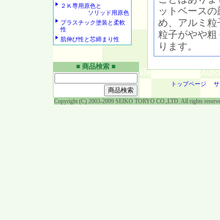
２Ｋ専用原色と
ットベースの
ソリッド用原色
め、アルミ粒
プラスチック塗装と柔軟
性
粒子がやや粗
肌伸び性と芯締まり性
ります。
■ 商品検索 ■
トップページ
サ
Copyright (C) 2003-2009 SEIKO TORYO CO.,LTD. All rights reserv