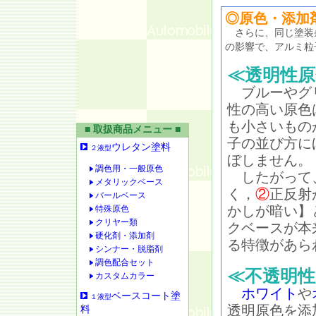
◎原色・添加
さらに、同じ塗装条
の影響で、アルミ粒
≪透明性原
ブルーやグ
性の高い原色
も小さいもの
■ 取扱商品メニュー ■
子の並び方に
ウレタン塗料
２液型
ぼしません。
調色用・一般原色
したがって
メタリックベース
く，
②
正反射
パールベース
かしが暗い】
特殊原色
クリヤー類
クベースが本
硬化剤・添加剤
る特徴があら
シンナー・脱脂剤
調色配合セット
≪不透明性
カスタムカラー
ホワイト
や
ベースコート塗
１液型
透明原色を添
料