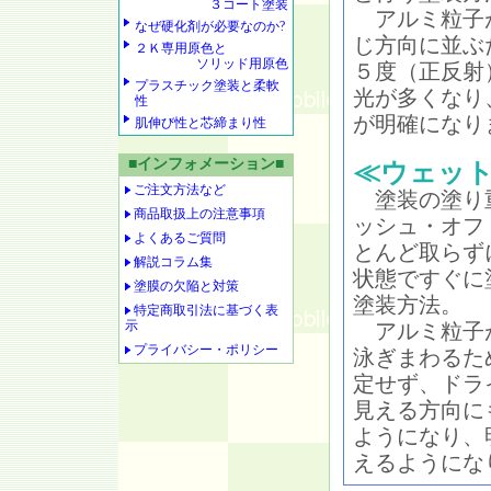
３コート塗装
アルミ粒子
なぜ硬化剤が必要なのか?
じ方向に並ぶ
２Ｋ専用原色と
ソリッド用原色
５度（正反射
プラスチック塗装と柔軟
光が多くなり
性
が明確になり
肌伸び性と芯締まり性
■インフォメーション■
≪ウェッ
ご注文方法など
塗装の塗り
商品取扱上の注意事項
ッシュ・オフ
よくあるご質問
とんど取らず
解説コラム集
状態ですぐに
塗膜の欠陥と対策
塗装方法。
特定商取引法に基づく表
示
アルミ粒子
プライバシー・ポリシー
泳ぎまわるた
定せず、ドラ
見える方向に
ようになり、
えるようにな