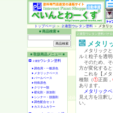
トップページ
＞
２液型ウレタン塗料
＞
メタリッ
■ 商品検索 ■
２液型ウレタン塗料パナロ
メタリ
メタリックと
■ 取扱商品メニュー ■
ルミ粒子を透明
ウレタン塗料
２液型
そのため、そ
方が変化すると
調色用・一般原色
これを【メタ
メタリックベース
パールベース
種類（
①
正面，
特殊原色
あります。
クリヤー類
メタリックベ
硬化剤・添加剤
見え方を注釈し
シンナー・脱脂剤
調色配合セット
い。
カスタムカラー