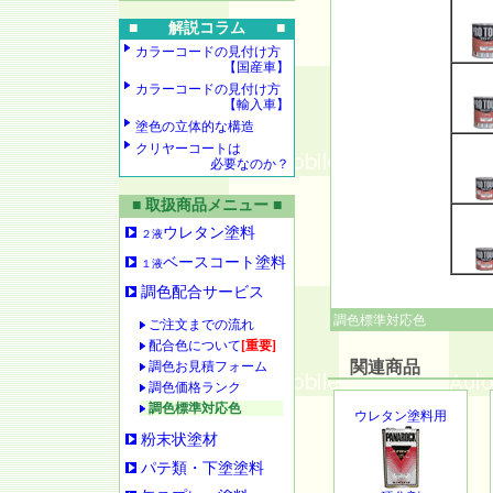
■ 解説コラム ■
カラーコードの見付け方
【国産車】
カラーコードの見付け方
【輸入車】
塗色の立体的な構造
クリヤーコートは
必要なのか？
■ 取扱商品メニュー ■
ウレタン塗料
２液
ベースコート塗料
１液
調色配合サービス
調色標準対応色
ご注文までの流れ
配合色について
[重要]
関連商品
調色お見積フォーム
調色価格ランク
調色標準対応色
ウレタン塗料用
粉末状塗材
パテ類・下塗塗料