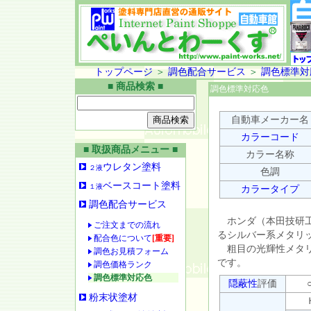
トップページ
＞
調色配合サービス
＞
調色標準対
■ 商品検索 ■
調色標準対応色
自動車メーカー名
カラーコード
■ 取扱商品メニュー ■
カラー名称
ウレタン塗料
２液
色調
ベースコート塗料
１液
カラータイプ
調色配合サービス
ホンダ（本田技研工
ご注文までの流れ
るシルバー系メタリ
配合色について
[重要]
粗目の光輝性メタリ
調色お見積フォーム
です。
調色価格ランク
調色標準対応色
隠蔽性
評価
○
粉末状塗材
Ｈ