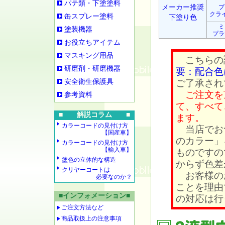
パテ類・下塗塗料
メーカー推奨
プ
クラ
缶スプレー塗料
下塗り色
ミ
塗装機器
プラ
お役立ちアイテム
マスキング用品
こちらの
研磨剤・研磨機器
要：配合色
安全衛生保護具
ご了承され
ご注文を
参考資料
て、すべて
■ 解説コラム ■
ます。
カラーコードの見付け方
当店でお
【国産車】
のカラー」
カラーコードの見付け方
【輸入車】
ものですの
塗色の立体的な構造
からず色差
クリヤーコートは
お客様の
必要なのか？
ことを理由
■インフォメーション■
の対応は行
ご注文方法など
商品取扱上の注意事項