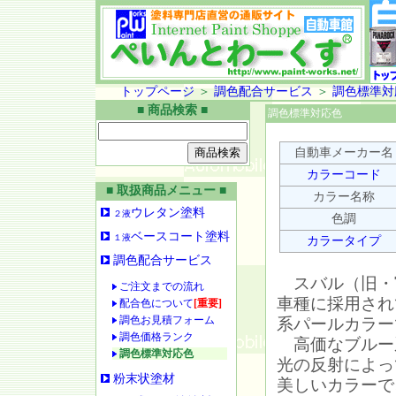
トップページ
＞
調色配合サービス
＞
調色標準対
■ 商品検索 ■
調色標準対応色
自動車メーカー名
カラーコード
■ 取扱商品メニュー ■
カラー名称
ウレタン塗料
２液
色調
ベースコート塗料
１液
カラータイプ
調色配合サービス
スバル（旧・
ご注文までの流れ
車種に採用され
配合色について
[重要]
調色お見積フォーム
系パールカラー
調色価格ランク
高価なブルー
調色標準対応色
光の反射によっ
粉末状塗材
美しいカラーで