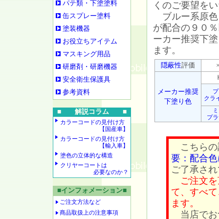
パテ類・下塗塗料
くのご要望をい
ブルー系原色
缶スプレー塗料
が配合の９０％
塗装機器
ーカー推奨下塗
お役立ちアイテム
ます。
マスキング用品
隠蔽性
評価
×
研磨剤・研磨機器
Ｈ
安全衛生保護具
メーカー推奨
プ
参考資料
クラ
下塗り色
ミ
■ 解説コラム ■
プラ
カラーコードの見付け方
【国産車】
カラーコードの見付け方
こちらの
【輸入車】
塗色の立体的な構造
要：配合色
クリヤーコートは
ご了承され
必要なのか？
ご注文を
■インフォメーション■
て、すべて
ます。
ご注文方法など
商品取扱上の注意事項
当店でお