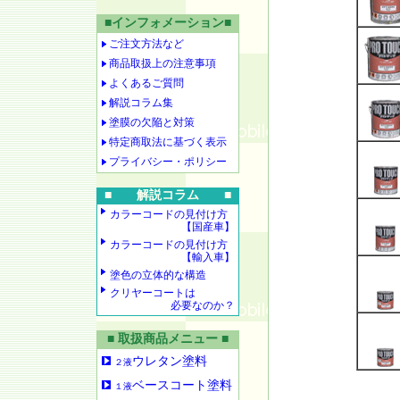
■インフォメーション■
ご注文方法など
商品取扱上の注意事項
よくあるご質問
解説コラム集
塗膜の欠陥と対策
特定商取法に基づく表示
プライバシー・ポリシー
■ 解説コラム ■
カラーコードの見付け方
【国産車】
カラーコードの見付け方
【輸入車】
塗色の立体的な構造
クリヤーコートは
必要なのか？
■ 取扱商品メニュー ■
ウレタン塗料
２液
ベースコート塗料
１液