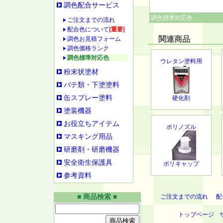
調色配合サービス
調色標準対応色
ご注文までの流れ
配合色について
[重要]
関連商品
調色お見積フォーム
調色価格ランク
調色標準対応色
ウレタン塗料用
粉末状塗材
パテ類・下塗塗料
缶スプレー塗料
硬化剤
塗装機器
お役立ちアイテム
ポリノズル
マスキング用品
研磨剤・研磨機器
安全衛生保護具
ポリキャップ
参考資料
■ 商品検索 ■
ご注文までの流れ
配
トップページ