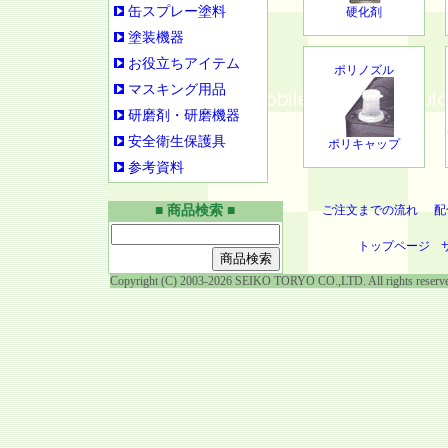
缶スプレー塗料
硬化剤
塗装機器
お役立ちアイテム
ポリノズル
マスキング用品
研磨剤・研磨機器
安全衛生保護具
ポリキャップ
参考資料
■ 商品検索 ■
ご注文までの流れ
配
トップページ
Copyright (C) 2003-2026 SEIKO TORYO CO.,LTD. All rights reserv