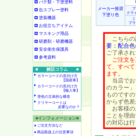
Ｈ
パテ類・下塗塗料
メーカー推奨
プ
缶スプレー塗料
クラ
下塗り色
塗装機器
ミ
プラ
お役立ちアイテム
マスキング用品
こちらの
研磨剤・研磨機器
要：配合色
安全衛生保護具
ご了承され
参考資料
ご注文を
て、すべて
■ 解説コラム ■
ます。
カラーコードの見付け方
当店でお
【国産車】
カラーコードの見付け方
のカラー」
【輸入車】
ものですの
塗色の立体的な構造
からず色差
クリヤーコートは
必要なのか？
お客様の
ことを理由
■インフォメーション■
の対応は行
ご注文方法など
商品取扱上の注意事項