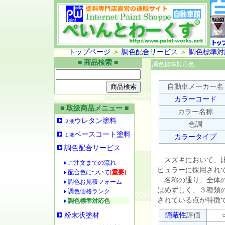
トップページ
＞
調色配合サービス
＞
調色標準対
■ 商品検索 ■
調色標準対応色
自動車メーカー名
カラーコード
■ 取扱商品メニュー ■
カラー名称
ウレタン塗料
２液
色調
ベースコート塗料
１液
カラータイプ
調色配合サービス
スズキにおいて、比
ご注文までの流れ
ピュラーに採用され
配合色について
[重要]
名称の通り、全体の
調色お見積フォーム
はめずしく、３種類
調色価格ランク
されている点が特徴
調色標準対応色
粉末状塗材
隠蔽性
評価
○