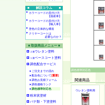
■ 解説コラム ■
カラーコードの見付け方
【国産車】
カラーコードの見付け方
【輸入車】
塗色の立体的な構造
クリヤーコートは
必要なのか？
■ 取扱商品メニュー ■
ウレタン塗料
２液
ベースコート塗料
１液
調色配合サービス
調色標準対応色
ご注文までの流れ
配合色について
[重要]
関連商品
調色お見積フォーム
調色価格ランク
調色標準対応色
ウレタン塗料用
粉末状塗材
パテ類・下塗塗料