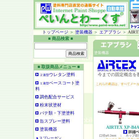
トップページ
＞
塗装機器
＞
エアブラシ
＞
AIR
■ 商品検索 ■
塗装機器
■ 取扱商品メニュー ■
ウレタン塗料
今までの固定概念を覆
２液型
ベースコート塗
１液型
これらの商品は、すべてメー
料
調色配合サービス
粉末状塗材
パテ類・下塗塗料
缶スプレー塗料
AIRTEX XP-B4
塗装機器
口径φ0.2mm ： カップ容量 
スプレーガン