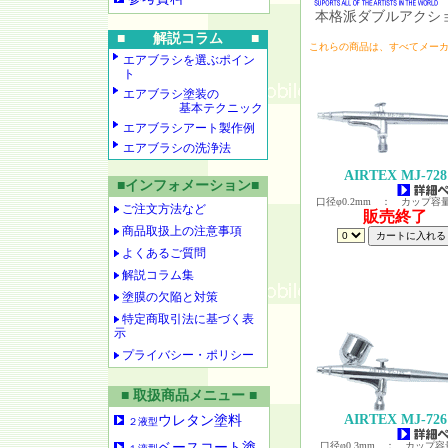
本格派ダブルアクショ
■ 解説コラム ■
これらの商品は、すべてメー
エアブラシを選ぶポイン
ト
エアブラシ塗装の
基本テクニック
エアブラシアート製作例
エアブラシの洗浄法
AIRTEX MJ-728
■インフォメーション■
口径φ0.2mm ： カップ容量 0
ご注文方法など
販売終了
商品取扱上の注意事項
よくあるご質問
解説コラム集
塗膜の欠陥と対策
特定商取引法に基づく表
示
プライバシー・ポリシー
■ 取扱商品メニュー ■
AIRTEX MJ-726
ウレタン塗料
２液型
ベースコート塗
口径φ0.3mm ： カップ容量 