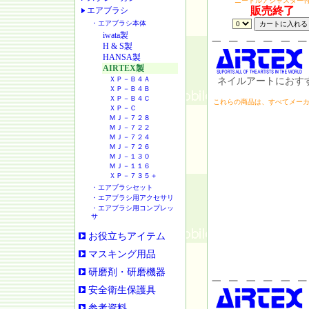
ニードルアジャスター
販売終了
エアブラシ
・エアブラシ本体
iwata製
H & S製
HANSA製
AIRTEX製
ＸＰ－Ｂ４Ａ
ネイルアートにおすす
ＸＰ－Ｂ４Ｂ
ＸＰ－Ｂ４Ｃ
これらの商品は、すべてメー
ＸＰ－Ｃ
ＭＪ－７２８
ＭＪ－７２２
ＭＪ－７２４
ＭＪ－７２６
ＭＪ－１３０
ＭＪ－１１６
ＸＰ－７３５＋
・エアブラシセット
・エアブラシ用アクセサリ
・エアブラシ用コンプレッ
サ
お役立ちアイテム
マスキング用品
研磨剤・研磨機器
安全衛生保護具
参考資料