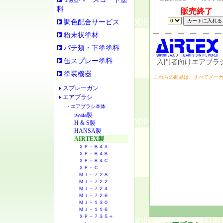
１液型
料
販売終了
調色配合サービス
粉末状塗材
パテ類・下塗塗料
缶スプレー塗料
入門者向けエアブラ
塗装機器
これらの商品は、すべてメー
スプレーガン
エアブラシ
・エアブラシ本体
iwata製
H & S製
HANSA製
AIRTEX製
ＸＰ－Ｂ４Ａ
ＸＰ－Ｂ４Ｂ
ＸＰ－Ｂ４Ｃ
ＸＰ－Ｃ
ＭＪ－７２８
ＭＪ－７２２
ＭＪ－７２４
ＭＪ－７２６
ＭＪ－１３０
ＭＪ－１１６
ＸＰ－７３５＋