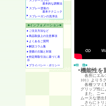
スプレーガンの
基本的な調整法
スプレー塗装の
基本テクニック
スプレーガンの洗浄法
■インフォメーション■
ご注文方法など
商品取扱上の注意事項
よくあるご質問
解説コラム集
塗膜の欠陥と対策
特定商取引法に基づく表
示
■特 徴■
プライバシー・ポリシー
機能性を
●
各所にエルゴ
101）より
各種ツマミ類
グリップ性に
また、ニード
ムースな塗出
さらにトリガ