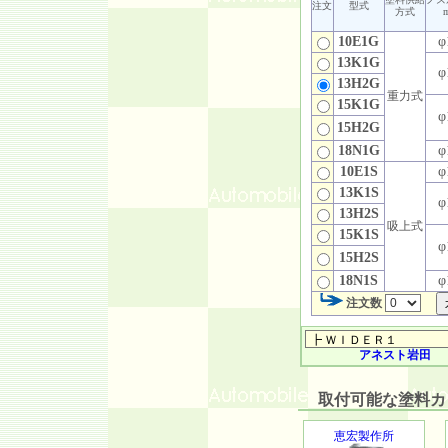
注文
型式
方式
10E1G
φ
13K1G
φ
13H2G
重力式
15K1G
φ
15H2G
18N1G
φ
10E1S
φ
13K1S
φ
13H2S
吸上式
15K1S
φ
15H2S
18N1S
φ
注文数
アネスト岩田
取付可能な塗料カッ
恵宏製作所