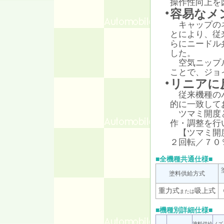
操作性向上を
容易なメ
●
キャップのネ
とにより、従
らにニードル
した。
空気ニップル
ことで、ジョ
リニアに
●
従来機種のパ
的に一致して
ツマミ開度と
作・調整を行
【ツマミ開度
２回転／７０
■全機種共通仕様■
塗料供給方式
重力式
吸上式
または
■機種別詳細仕様■
塗料供給
ノズ