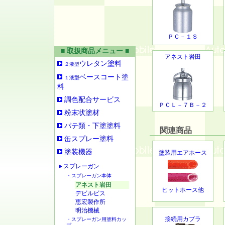
ＰＣ－１Ｓ
■ 取扱商品メニュー ■
アネスト岩田
ウレタン塗料
２液型
ベースコート塗
１液型
料
調色配合サービス
ＰＣＬ－７Ｂ－２
粉末状塗材
パテ類・下塗塗料
関連商品
缶スプレー塗料
塗装機器
塗装用エアホース
スプレーガン
・スプレーガン本体
アネスト岩田
ヒットホース他
デビルビス
恵宏製作所
明治機械
接続用カプラ
・スプレーガン用塗料カッ