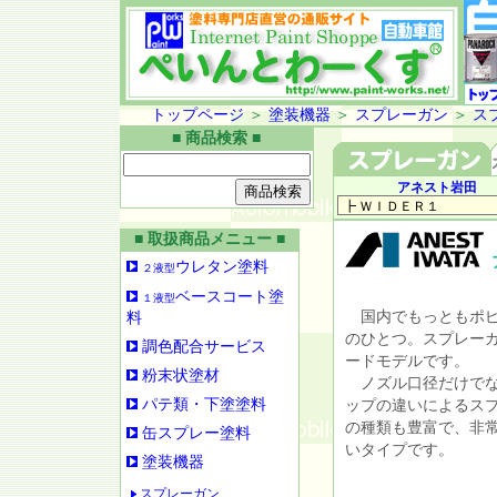
トップページ
＞
塗装機器
＞
スプレーガン
＞
ス
■ 商品検索 ■
アネスト岩田
■ 取扱商品メニュー ■
ウレタン塗料
２液型
ベースコート塗
１液型
国内でもっともポピ
料
のひとつ。スプレー
調色配合サービス
ードモデルです。
粉末状塗材
ノズル口径だけでな
パテ類・下塗塗料
ップの違いによるス
の種類も豊富で、非
缶スプレー塗料
いタイプです。
塗装機器
スプレーガン