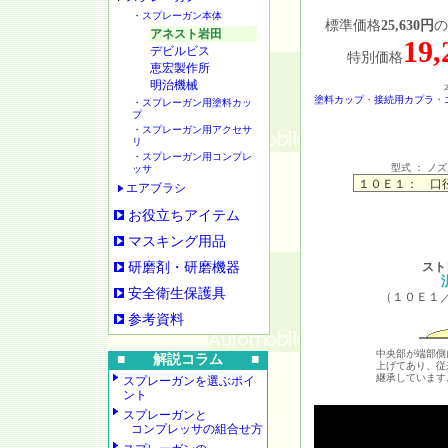
・スプレーガン本体
標準価格
25,630円
の
アネスト岩田
19
デビルビス
特別価格
恵宏製作所
明治機械
塗料カップ
・
接続用カプラ
・
・スプレーガン用塗料カッ
プ
・スプレーガン用アクセサ
リ
・スプレーガン用コンプレ
型式 ： ノ
ッサ
エアブラシ
お役立ちアイテム
マスキング用品
研磨剤・研磨機器
スト
安全衛生保護具
（１０Ｅ１
参考資料
中央部が端部側
■ 解説コラム ■
上げてあり、従
継承しています
スプレーガンを選ぶポイ
ント
スプレーガンと
コンプレッサの組合せ方