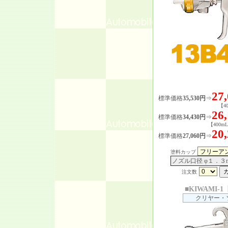
27
標準価格
35,530円
⇒
【4
26
標準価格
34,430円
⇒
【400
20
標準価格
27,060円
⇒
塗料カップ
ノズル口径 φ１．３
注文数
■KIWAMI-1
クリヤー・