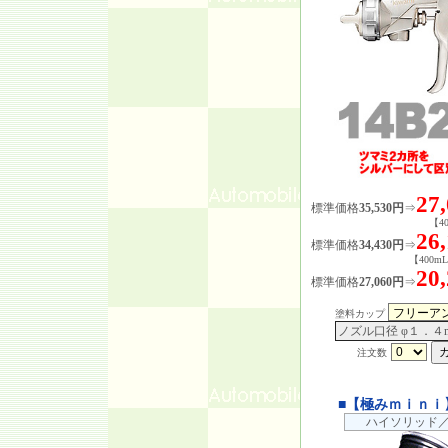
27
標準価格
35,530円
⇒
【4
26
標準価格
34,430円
⇒
【400
20
標準価格
27,060円
⇒
塗料カップ
ノズル口径 φ１．４
注文数
■【極みｍｉｎｉ
ハイソリッド