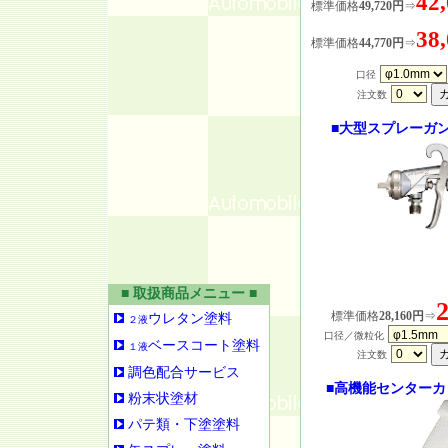
42
標準価格
49,720円
⇒
38
標準価格
44,770円
⇒
口径
注文数
■大型スプレーガ
■ 取扱商品メニュー ■
標準価格
28,160円
⇒
ウレタン塗料
２液
口径／微粒化
ベースコート塗料
１液
注文数
調色配合サービス
■高機能センターカッ
粉末状塗材
パテ類・下塗塗料