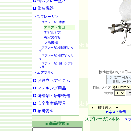
缶スプレー塗料
塗装機器
スプレーガン
・スプレーガン本体
アネスト岩田
デビルビス
恵宏製作所
明治機械
・スプレーガン用塗料カッ
プ
・スプレーガン用アクセサ
リ
・スプレーガン用コンプレ
ッサ
標準価格
109,230円
エアブラシ
ポリ製専用カッ
お役立ちアイテム
専用ハード
口径／タイプ
マスキング用品
注文数
研磨剤・研磨機器
安全衛生保護具
参考資料
アネスト岩田
スプレーガン本体
ス
■ 商品検索 ■