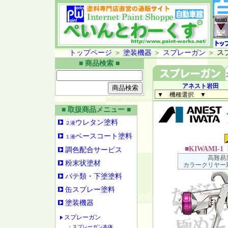
トップページ
＞
塗装機器
＞
スプレーガン
＞
ス
■ 商品検索 ■
アネスト岩田
■ 取扱商品メニュー ■
ウレタン塗料
２液
ベースコート塗料
１液
■KIWAMI-1
調色配合サービス
高難易
粉末状塗材
カラークリヤー
パテ類・下塗塗料
缶スプレー塗料
塗装機器
スプレーガン
・スプレーガン本体