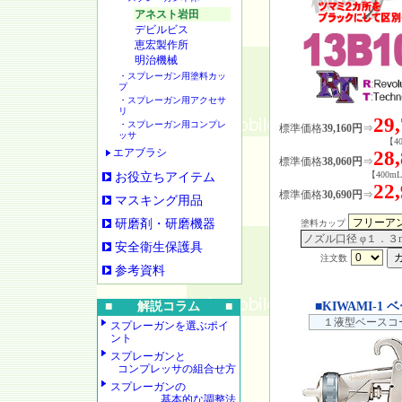
アネスト岩田
デビルビス
恵宏製作所
明治機械
・スプレーガン用塗料カッ
プ
・スプレーガン用アクセサ
リ
29
・スプレーガン用コンプレ
標準価格
39,160円
⇒
ッサ
【4
エアブラシ
28
標準価格
38,060円
⇒
【400
お役立ちアイテム
22
標準価格
30,690円
⇒
マスキング用品
研磨剤・研磨機器
塗料カップ
ノズル口径 φ１．３
安全衛生保護具
注文数
参考資料
■ 解説コラム ■
■KIWAMI-1
１液型ベースコ
スプレーガンを選ぶポイ
ント
スプレーガンと
コンプレッサの組合せ方
スプレーガンの
基本的な調整法