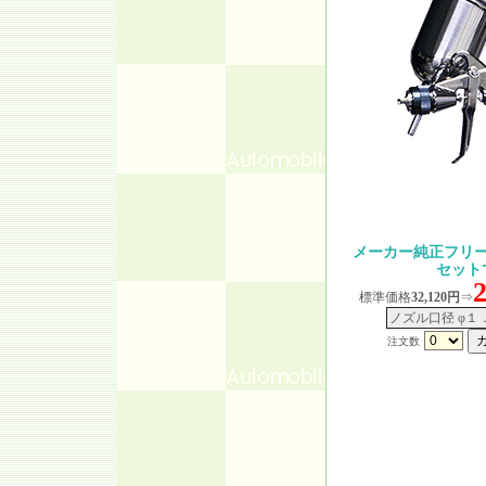
メーカー純正フリ
セット
標準価格
32,120円
⇒
ノズル口径 φ１
注文数