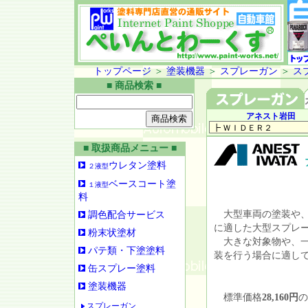
トップページ
＞
塗装機器
＞
スプレーガン
＞
ス
■ 商品検索 ■
アネスト岩田
■ 取扱商品メニュー ■
ウレタン塗料
２液型
ベースコート塗
１液型
料
大型車両の塗装や、
調色配合サービス
に適した大型スプレ
粉末状塗材
大きな対象物や、一
パテ類・下塗塗料
装を行う場合に適し
缶スプレー塗料
塗装機器
標準価格
28,160円
の
スプレーガン