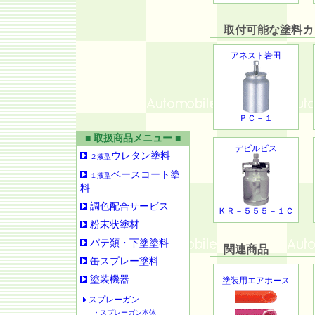
取付可能な塗料カッ
アネスト岩田
ＰＣ－１
■ 取扱商品メニュー ■
デビルビス
ウレタン塗料
２液型
ベースコート塗
１液型
料
調色配合サービス
ＫＲ－５５５－１Ｃ
粉末状塗材
パテ類・下塗塗料
関連商品
缶スプレー塗料
塗装機器
塗装用エアホース
スプレーガン
・スプレーガン本体