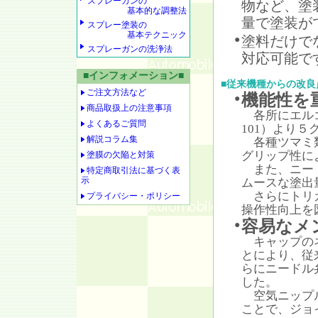
スプレーガンの
物など、塗
基本的な調整法
量で塗装が
スプレー塗装の
基本テクニック
塗料だけで
●
スプレーガンの洗浄法
対応可能で
■インフォメーション■
■従来機種からの改良
ご注文方法など
機能性を
●
商品取扱上の注意事項
各所にエルゴ
よくあるご質問
101）より
解説コラム集
各種ツマミ類
グリップ性に
塗膜の欠陥と対策
また、ニード
特定商取引法に基づく表
示
ムースな塗出
さらにトリガ
プライバシー・ポリシー
操作性向上を
容易なメ
●
キャップのネ
とにより、従
らにニードル
した。
空気ニップル
ことで、ジョ