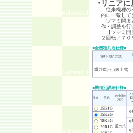
リニアに
●
従来機種のパ
的に一致して
ツマミ開度と
作・調整を行
【ツマミ開度
２回転／７０
■全機種共通仕様■
塗料供給方式
重力式
吸上式
または
■機種別詳細仕様■
ノ
塗料供給
注文
型式
口
方式
m
15K1G
φ1
15K2G
18K2G
φ1
重力式
20R1G
φ2