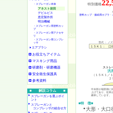
22
特別価格
・スプレーガン本体
アネスト岩田
デビルビス
塗料カップ
・
接続用カプラ
・
恵宏製作所
明治機械
・スプレーガン用塗料カッ
プ
・スプレーガン用アクセサ
リ
・スプレーガン用コンプレ
型式 ： ノ
ッサ
エアブラシ
お役立ちアイテム
マスキング用品
研磨剤・研磨機器
ストレ
汎
安全衛生保護具
（１５Ｋ１／
２
参考資料
中央部が端部側に
■ 解説コラム ■
上げてあり、従来
継承しています。
スプレーガンを選ぶポイ
ント
■特 徴■
スプレーガンと
大形・大口
コンプレッサの組合せ方
●