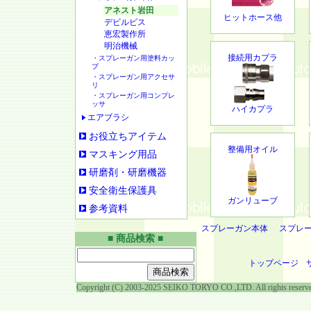
アネスト岩田
ヒットホース他
デビルビス
恵宏製作所
明治機械
接続用カプラ
・スプレーガン用塗料カッ
プ
・スプレーガン用アクセサ
リ
・スプレーガン用コンプレ
ッサ
ハイカプラ
エアブラシ
お役立ちアイテム
整備用オイル
マスキング用品
研磨剤・研磨機器
安全衛生保護具
ガンリューブ
参考資料
スプレーガン本体
スプレ
■ 商品検索 ■
トップページ
Copyright (C) 2003-2025 SEIKO TORYO CO.,LTD. All rights reserv