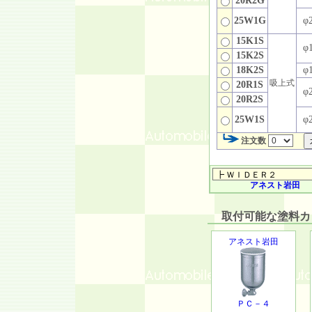
20R2G
25W1G
φ2
15K1S
φ1
15K2S
18K2S
φ1
吸上式
20R1S
φ2
20R2S
25W1S
φ2
注文数
アネスト岩田
取付可能な塗料カッ
アネスト岩田
ＰＣ－４