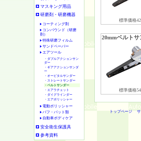
マスキング用品
研磨剤・研磨機器
標準価格42
コーティング剤
コンパウンド（研磨
剤）
20mmベルト
特殊研磨フィルム
サンドペーパー
エアツール
・ダブルアクションサン
ダー
・ギアアクションサンダ
ー
・オービタルサンダー
・ストレートサンダー
・ベルトサンダー
標準価格54
・エアラチェット
・ダイグラインダー
・エアポリッシャー
電動ポリッシャー
トップページ
サ
バフ・パット類
自動車ボディケア
安全衛生保護具
参考資料