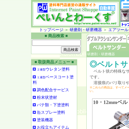
トップページ
＞
研磨剤・研磨機器
＞
エアツール
■ 商品検索 ■
研磨剤・研磨機器
■ 取扱商品メニュー ■
◎ベルト
ウレタン塗料
２液型
ベルト状の特殊なサ
ベースコート塗
です。
１液型
料
溶接痕のバリ取りや
※これらの商品は、すべてメ
調色配合サービス
い。
粉末状塗材
10・12mm
パテ類・下塗塗料
缶スプレー塗料
塗装機器
お役立ちアイテム