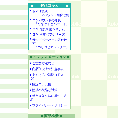
■ 解説コラム ■
おすすめの
コンパウンド組合せ例
コンパウンドの形状
「リキッドとペースト」
３Ｍ 推奨研磨システム
３Ｍ 推奨バフシリーズ
サンドペーパーの取付け
方
「のり付とマジック式」
■ インフォメーション ■
ご注文方法など
商品取扱上の注意事項
よくあるご質問（ＦＡ
Ｑ）
解説コラム集
塗膜の欠陥と対策
特定商取引法に基づく表
示
プライバシー・ポリシー
■ 商品検索 ■