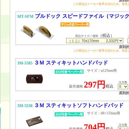
原則
この商品はメーカー取寄せ品のため、発送
ブルドック スピードファイル（マジッ
MT-SFM
（税込）
商品サイズ／価格
原則
この商品はメーカー取寄せ品のため、発送
３Ｍ スティキットハンドパッド
3M-5585
サイズ：φ125mm用
297円
注文数
税込
販売価格
原則
３Ｍ スティキットソフトハンドパッド
3M-5530
サイズ：68×133mm用
704円
注文数
税込