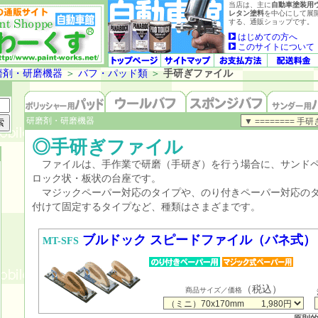
当店は、主に
自動車塗装用
レタン塗料
を中心にして展
する、通販ショップです。
はじめての方へ
このサイトについて
磨剤・研磨機器
＞
バフ・パッド類
＞
手研ぎファイル
研磨剤・研磨機器
◎手研ぎファイル
ファイルは、手作業で研磨（手研ぎ）を行う場合に、サンドペ
ロック状・板状の台座です。
マジックペーパー対応のタイプや、のり付きペーパー対応のタ
付けて固定するタイプなど、種類はさまざまです。
ブルドック スピードファイル（バネ式）
MT-SFS
（税込）
商品サイズ／価格