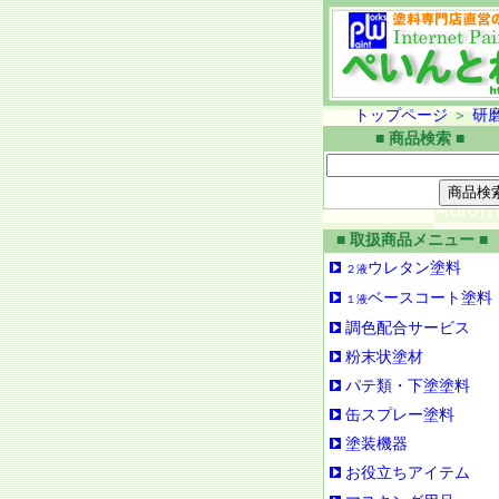
トップページ
＞
研
■ 商品検索 ■
■ 取扱商品メニュー ■
ウレタン塗料
２液
ベースコート塗料
１液
調色配合サービス
粉末状塗材
パテ類・下塗塗料
缶スプレー塗料
塗装機器
お役立ちアイテム