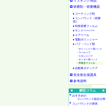
マスキング用品
研磨剤・研磨機器
コーティング剤
コンパウンド（研磨
剤）
特殊研磨フィルム
サンドペーパー
エアツール
電動ポリッシャー
バフ・パッド類
・ポリッシャー用パッド
・ウールバフ
・スポンジバフ
・サンダー用パッド
・手研ぎファイル
自動車ボディケア
安全衛生保護具
参考資料
■ 解説コラム ■
おすすめの
コンパウンド組合せ例
コンパウンドの形状