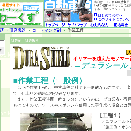
当店は、主に
自動車塗装用
レタン塗料
を中心にして展
する、通販ショップです。
はじめての方へ
このサイトについて
磨剤・研磨機器
＞
コーティング剤
＞
作業工程
研磨剤・研磨機器
ポリマーを越えたモノマー
＝デュラシール
■作業工程（一般例）
以下の作業工程は、中古車等に対する一般的なものです。 対
て、仕上りの結果は多少異なります。
また、作業工程時間（約１５分）というのは、プロ業者が専用
ものですので、ウエスやスポンジを使用した手作業の場合とは
【工程１】
デュラシールド
（施工例：ボン