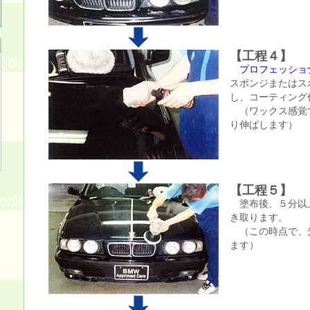
【工程４】
プロフェッショ
スポンジまたはス
し、コーティング
（ワックス感覚
り伸ばします）
【工程５】
塗布後、５分以
き取ります。
（この時点で、
ます）