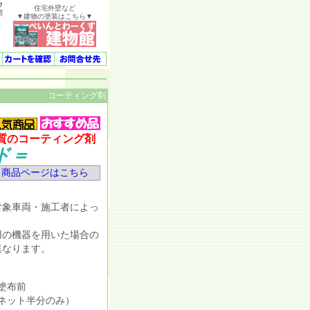
ウ
住宅外壁など
開
▼建物の塗装はこちら▼
コーティング剤
質のコーティング剤
ド＝
商品ページはこちら
象車両・施工者によっ
の機器を用いた場合の
異なります。
塗布前
ネット半分のみ）