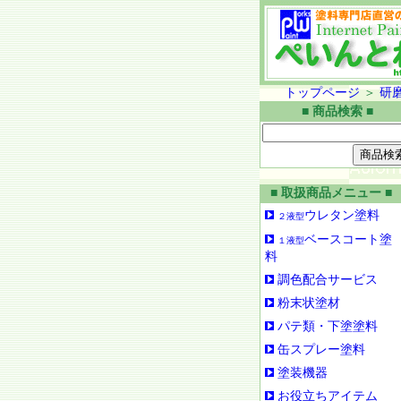
トップページ
＞
研
■ 商品検索 ■
■ 取扱商品メニュー ■
ウレタン塗料
２液型
ベースコート塗
１液型
料
調色配合サービス
粉末状塗材
パテ類・下塗塗料
缶スプレー塗料
塗装機器
お役立ちアイテム