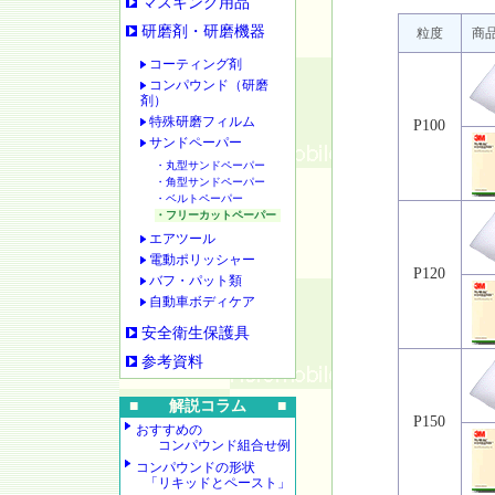
マスキング用品
研磨剤・研磨機器
粒度
商
コーティング剤
コンパウンド（研磨
剤）
特殊研磨フィルム
P100
サンドペーパー
・丸型サンドペーパー
・角型サンドペーパー
・ベルトペーパー
・フリーカットペーパー
エアツール
電動ポリッシャー
P120
バフ・パット類
自動車ボディケア
安全衛生保護具
参考資料
■ 解説コラム ■
P150
おすすめの
コンパウンド組合せ例
コンパウンドの形状
「リキッドとペースト」