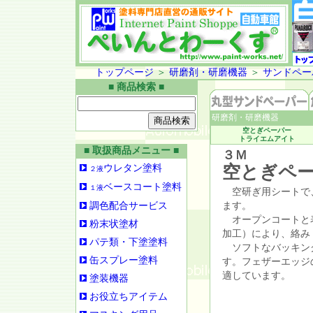
トップページ
＞
研磨剤・研磨機器
＞
サンドペー
■ 商品検索 ■
研磨剤・研磨機器
空とぎペーパー
トライエムアイト
■ 取扱商品メニュー ■
３Ｍ
空とぎペ
ウレタン塗料
２液
ベースコート塗料
１液
空研ぎ用シートで
調色配合サービス
ます。
オープンコートと
粉末状塗材
加工）により、絡み
パテ類・下塗塗料
ソフトなバッキン
缶スプレー塗料
す。フェザーエッジ
適しています。
塗装機器
お役立ちアイテム