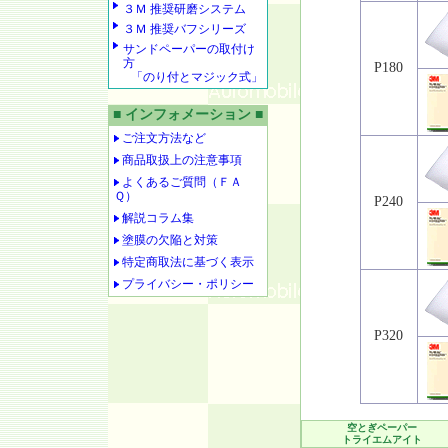
３Ｍ 推奨研磨システム
３Ｍ 推奨バフシリーズ
サンドペーパーの取付け
方
P180
「のり付とマジック式」
■ インフォメーション ■
ご注文方法など
商品取扱上の注意事項
よくあるご質問（ＦＡ
Ｑ）
P240
解説コラム集
塗膜の欠陥と対策
特定商取法に基づく表示
プライバシー・ポリシー
P320
空とぎペーパー
トライエムアイト