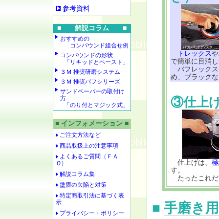
参考資料
■ 解説コラム ■
おすすめの
コンパウンド組合せ例
トレックス
や
コンパウンドの形状
で簡単に目消し
「リキッドとペースト」
バフレックス
３Ｍ 推奨研磨システム
め、ブラックな
３Ｍ 推奨バフシリーズ
サンドペーパーの取付け
方
③仕上
「のり付とマジック式」
■ インフォメーション ■
ご注文方法など
商品取扱上の注意事項
よくあるご質問（ＦＡ
仕上げは、
極
Ｑ）
す。
解説コラム集
たったこれだ
塗膜の欠陥と対策
特定商取引法に基づく表
示
■ 手磨き用
プライバシー・ポリシー