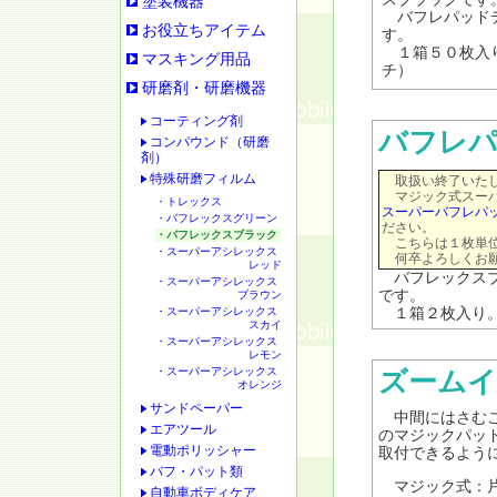
塗装機器
バフレパッドデ
お役立ちアイテム
す。
１箱５０枚入り
マスキング用品
チ）
研磨剤・研磨機器
コーティング剤
バフレ
コンパウンド（研磨
剤）
特殊研磨フィルム
取扱い終了いたし
マジック式スーパ
・トレックス
スーパーバフレパ
・バフレックスグリーン
ださい。
・バフレックスブラック
こちらは１枚単位
・スーパーアシレックス
何卒よろしくお願
レッド
バフレックスブ
・スーパーアシレックス
です。
ブラウン
・スーパーアシレックス
１箱２枚入り。 
スカイ
・スーパーアシレックス
レモン
・スーパーアシレックス
ズームイ
オレンジ
サンドペーパー
中間にはさむこと
エアツール
のマジックパッ
電動ポリッシャー
取付できるよう
バフ・パット類
マジック式：片面φ
自動車ボディケア