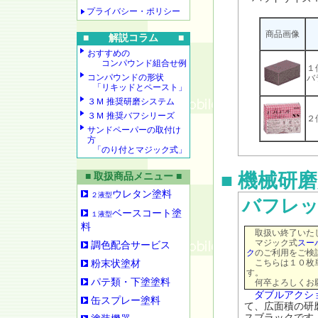
プライバシー・ポリシー
商品画像
■ 解説コラム ■
おすすめの
コンパウンド組合せ例
１
コンパウンドの形状
バ
「リキッドとペースト」
３Ｍ 推奨研磨システム
３Ｍ 推奨バフシリーズ
２
サンドペーパーの取付け
方
「のり付とマジック式」
■ 機械研
■ 取扱商品メニュー ■
ウレタン塗料
２液型
バフレ
ベースコート塗
１液型
料
取扱い終了いた
マジック式
スー
調色配合サービス
ク
のご利用をご検
こちらは１０枚単
粉末状塗材
す。
パテ類・下塗塗料
何卒よろしくお
ダブルアクシ
缶スプレー塗料
て、広面積の研
スブラックです