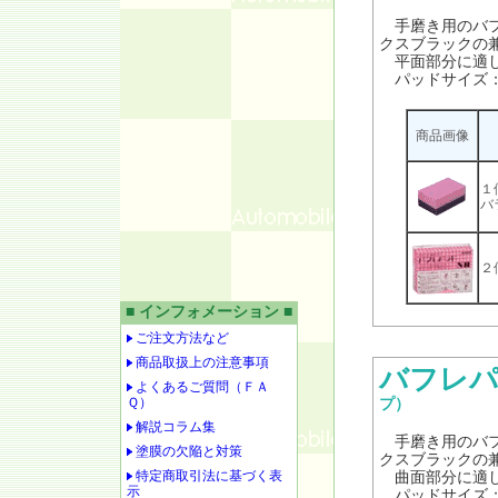
手磨き用のバフ
クスブラックの
平面部分に適し
パッドサイズ：W6
商品画像
１
バ
２
■ インフォメーション ■
ご注文方法など
商品取扱上の注意事項
バフレパ
よくあるご質問（ＦＡ
Ｑ）
プ）
解説コラム集
手磨き用のバフ
塗膜の欠陥と対策
クスブラックの
特定商取引法に基づく表
曲面部分に適し
示
パッドサイズ：W6