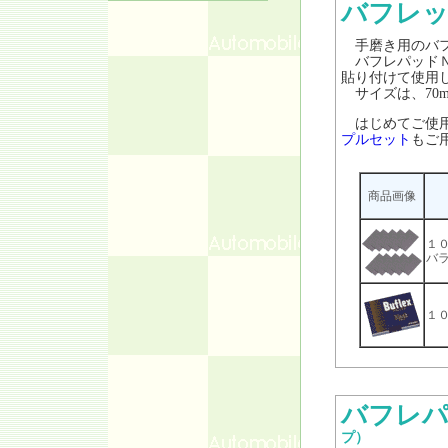
バフレ
手磨き用のバフ
バフレパッドＮ
貼り付けて使用
サイズは、70mm
はじめてご使用
プルセット
もご
商品画像
１
バ
１
バフレパ
プ）