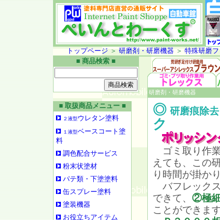
トップページ
＞
研磨剤・研磨機器
＞
特殊研磨フ
■ 商品検索 ■
研磨剤・研磨機器
■ 取扱商品メニュー ■
◎
研磨痕除去
ウレタン塗料
２液型
ク
ベースコート塗
１液型
料
ゴミ取り作業
調色配合サービス
えても、この
粉末状塗材
り時間が掛か
パテ類・下塗塗料
バフレックス
缶スプレー塗料
できて、
②極
塗装機器
ことができま
お役立ちアイテム