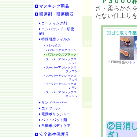
Ｐ３０００
マスキング用品
さ・柔らかさ
研磨剤・研磨機器
たない仕上り
コーティング剤
コンパウンド（研磨
①ゴミ取り作業
剤）
特殊研磨フィルム
・トレックス
・バフレックスグリーン
・バフレックスブラック
・スーパーアシレックス
Ｐ1500相当の
トレ
レッド
・スーパーアシレックス
ブラウン
・スーパーアシレックス
スカイ
・スーパーアシレックス
レモン
・スーパーアシレックス
オレンジ
サンドペーパー
エアツール
電動ポリッシャー
バフ・パット類
②目消
自動車ボディケア
ぎ）
安全衛生保護具