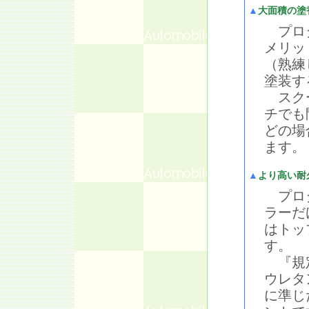
▲
大面積の塗
プロタ
メリッ
（熟練
塗装す
スクー
チでも
どの場
ます。
▲
より高い耐
プロタ
ラーだ
はトッ
す。
『規定
ウレタ
に準じ