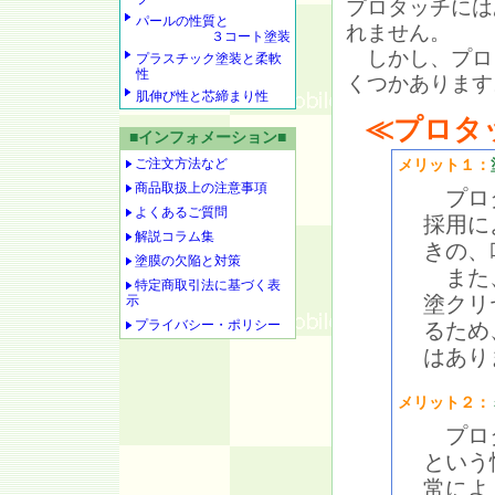
プロタッチには
パールの性質と
れません。
３コート塗装
しかし、プロ
プラスチック塗装と柔軟
性
くつかあります
肌伸び性と芯締まり性
≪プロタ
■インフォメーション■
ご注文方法など
メリット１：
商品取扱上の注意事項
プロタ
よくあるご質問
採用に
解説コラム集
きの、
塗膜の欠陥と対策
また、
特定商取引法に基づく表
塗クリ
示
プライバシー・ポリシー
るため
はあり
メリット２：
プロタ
という
常によ