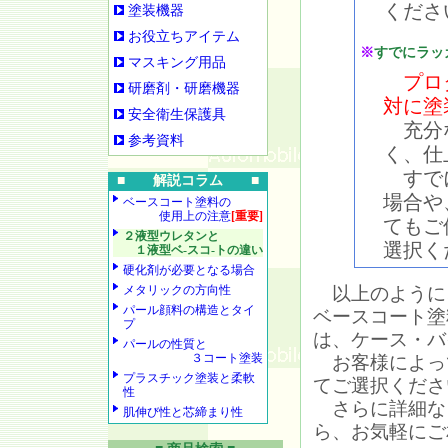
くださ
塗装機器
お役立ちアイテム
※
すでにラッ
マスキング用品
プロ
研磨剤・研磨機器
対に塗
安全衛生保護具
充分な
参考資料
く、仕
すでに
■ 解説コラム ■
場合や
ベースコート塗料の
使用上の注意
[重要]
てもご
２液型ウレタンと
選択く
１液型ベ-スコ-トの違い
硬化剤が必要となる場合
メタリックの方向性
以上のように
パール顔料の構造とタイ
ベースコート塗
プ
は、ケース・バ
パールの性質と
３コート塗装
お客様によっ
プラスチック塗装と柔軟
てご選択くださ
性
さらに詳細な
肌伸び性と芯締まり性
ら、お気軽にご