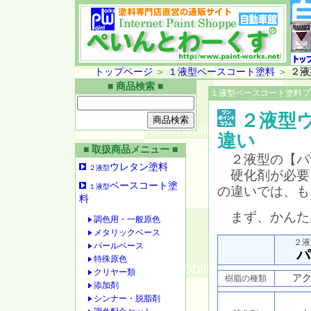
トップページ
＞
１液型ベースコート塗料
＞
２液
■ 商品検索 ■
１液型ベースコート塗料プ
２液型
違い
■ 取扱商品メニュー ■
２液型の【パ
ウレタン塗料
２液型
硬化剤が必要
ベースコート塗
１液型
の違いでは、も
料
まず、かんた
調色用・一般原色
メタリックベース
２液
パールベース
パ
特殊原色
クリヤー類
ア
樹脂の種類
添加剤
シンナー・脱脂剤