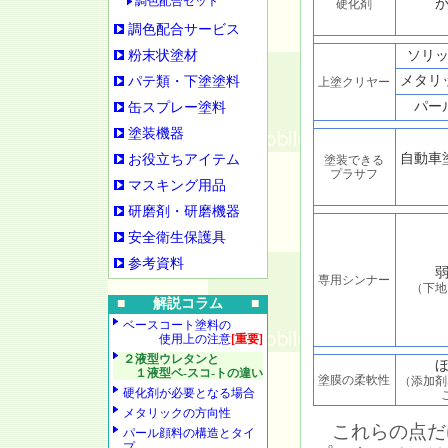
調色配合セット
硬化剤
調色配合サービス
粉末状塗材
ソリ
メタリ
パテ類・下塗塗料
上塗クリヤー
パー
缶スプレー塗料
塗装機器
自動車
お役立ちアイテム
塗装できる
プラサフ
マスキング用品
研磨剤・研磨機器
安全衛生保護具
参考資料
専用シンナー
（下地
■ 解説コラム ■
ベースコート塗料の
使用上の注意
[重要]
２液型ウレタンと
１液型ベ-スコ-トの違い
塗膜の柔軟性
（添加剤
硬化剤が必要となる場合
メタリックの方向性
これらの点だ
パール顔料の構造とタイ
プ