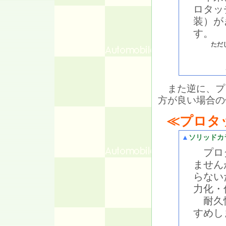
ロタッ
装）が
す。
ただ
また逆に、プ
方が良い場合の
≪プロタ
▲
ソリッドカ
プロタ
ません
らない
力化・
耐久性
すめし