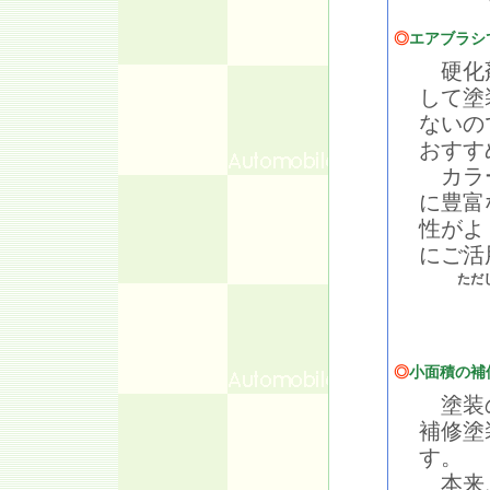
◎
エアブラシ
硬化剤
して塗
ないの
おすす
カラー
に豊富
性がよ
にご活
ただ
◎
小面積の補
塗装の
補修塗
す。
本来、