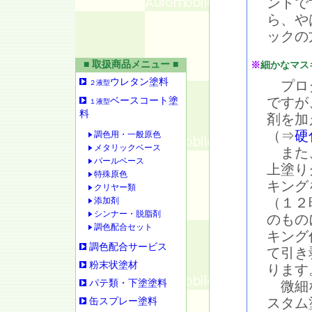
ントで
ら、や
ックの
■ 取扱商品メニュー ■
※
細かなマス
ウレタン塗料
プロタ
２液型
ですが
ベースコート塗
１液型
料
剤を加
（⇒
硬
調色用・一般原色
メタリックベース
また、
パールベース
上塗り
特殊原色
キング
クリヤー類
（１２
添加剤
シンナー・脱脂剤
のもの
調色配合セット
キング
調色配合サービス
て引き
粉末状塗材
ります
パテ類・下塗塗料
微細な
スタム
缶スプレー塗料