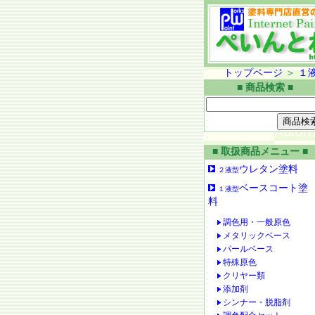
トップページ
＞
１
■ 商品検索 ■
■ 取扱商品メニュー ■
ウレタン塗料
２液型
ベースコート塗
１液型
料
調色用・一般原色
メタリックベース
パールベース
特殊原色
クリヤー類
添加剤
シンナー・脱脂剤