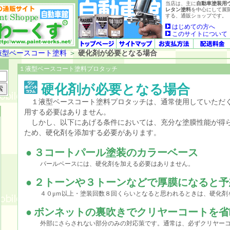
当店は、主に
自動車塗装用
レタン塗料
を中心にして展
する、通販ショップです。
はじめての方へ
このサイトについて
液型ベースコート塗料
＞
硬化剤が必要となる場合
１液型ベースコート塗料プロタッチ
硬化剤が必要となる場合
１液型ベースコート塗料プロタッチは、通常使用していただ
用する必要はありません。
しかし、以下にあげる条件においては、充分な塗膜性能が得
ため、硬化剤を添加する必要があります。
●
３コートパール塗装のカラーベース
パールベースには、硬化剤を加える必要はありません。
●
２トーンや３トーンなどで厚膜になると予
４０μｍ以上・塗装回数８回くらいとなると思われるときは、硬化剤
●
ボンネットの裏吹きでクリヤーコートを省
外部にさらされない部分のみの対応策です。通常は、必ずクリヤーコ