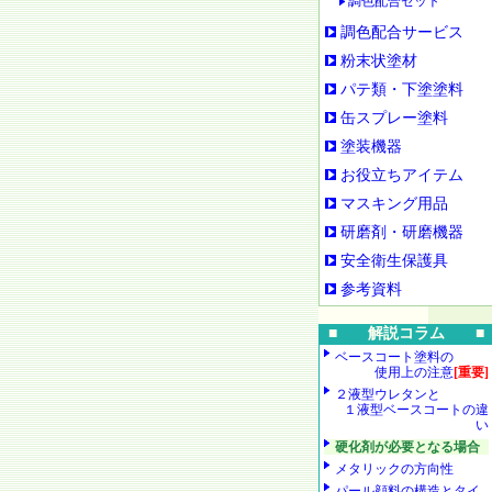
調色配合セット
調色配合サービス
粉末状塗材
パテ類・下塗塗料
缶スプレー塗料
塗装機器
お役立ちアイテム
マスキング用品
研磨剤・研磨機器
安全衛生保護具
参考資料
■ 解説コラム ■
ベースコート塗料の
使用上の注意
[重要]
２液型ウレタンと
１液型ベースコートの違
い
硬化剤が必要となる場合
メタリックの方向性
パール顔料の構造とタイ