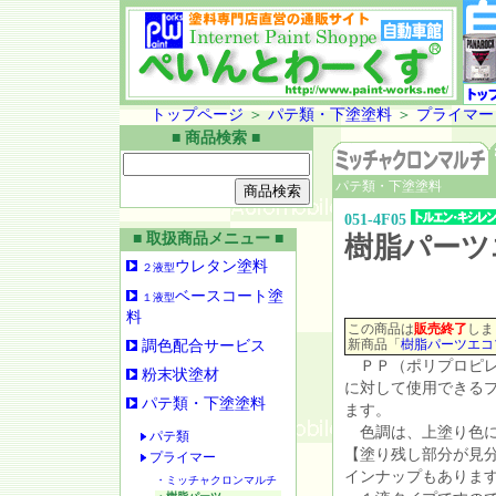
トップページ
＞
パテ類・下塗塗料
＞
プライマー
■ 商品検索 ■
パテ類・下塗塗料
051-4F05
■ 取扱商品メニュー ■
樹脂パーツ
ウレタン塗料
２液型
ベースコート塗
１液型
料
この商品は
販売終了
しま
新商品「
樹脂パーツエコ
調色配合サービス
ＰＰ（ポリプロピレ
粉末状塗材
に対して使用できる
パテ類・下塗塗料
ます。
色調は、上塗り色に
パテ類
【塗り残し部分が見
プライマー
インナップもありま
・ミッチャクロンマルチ