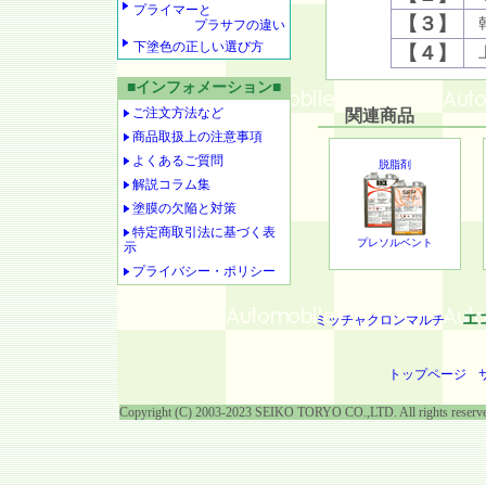
プライマーと
【３】
プラサフの違い
下塗色の正しい選び方
【４】
■インフォメーション■
ご注文方法など
関連商品
商品取扱上の注意事項
よくあるご質問
脱脂剤
解説コラム集
塗膜の欠陥と対策
特定商取引法に基づく表
プレソルベント
示
プライバシー・ポリシー
エ
ミッチャクロンマルチ
トップページ
Copyright (C) 2003-2023 SEIKO TORYO CO.,LTD. All rights reserv