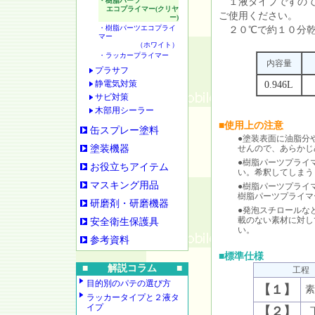
・樹脂パーツ
１液タイプですので
エコプライマー(クリヤ
ご使用ください。
ー)
・樹脂パーツエコプライ
２０℃で約１０分乾
マー
（ホワイト）
・ラッカープライマー
内容量
プラサフ
静電気対策
0.946L
サビ対策
木部用シーラー
■使用上の注意
缶スプレー塗料
●塗装表面に油脂分
塗装機器
せんので、あらかじ
●樹脂パーツプライ
お役立ちアイテム
い。希釈してしまう
マスキング用品
●樹脂パーツプライ
樹脂パーツプライマ
研磨剤・研磨機器
●発泡スチロールな
載のない素材に対し
安全衛生保護具
い。
参考資料
■標準仕様
■ 解説コラム ■
工程
目的別のパテの選び方
【１】
素
ラッカータイプと２液タ
イプ
【２】