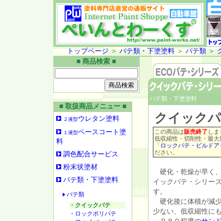
トップページ
＞
パテ類・下塗塗料
＞
パテ類
＞
■ 商品検索 ■
パテ類・下塗塗料
■ 取扱商品メニュー ■
クイックパ
ウレタン塗料
２液型
ベースコート塗
この商品は
販売終了
しま
１液型
低収縮性・切削性・最大
料
「
ロックパテ・ビルドア
ださい。
調色配合サービス
粉末状塗材
硬化・乾燥が早く、
パテ類・下塗塗料
イックパテ・シリー
す。
パテ類
硬化後に体積が減少
・クイックパテ
少ない、低収縮性に
・ロックポリパテ