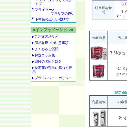
ラッカータイプと２液タ
イプ
３
研磨可能時
プライマーと
１
間
プラサフの違い
０℃）
下塗色の正しい選び方
■インフォメーション■
ご注文方法など
商品画像
内容
商品取扱上の注意事項
よくあるご質問
3.5Kg
解説コラム集
塗膜の欠陥と対策
特定商取引法に基づく表
3.5K
示
（主剤の
プライバシー・ポリシー
057-00
商品画像
内容
80g