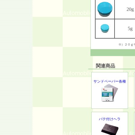
20g
5g
※）２０ｇ
関連商品
サンドペーパー各種
パテ付けヘラ