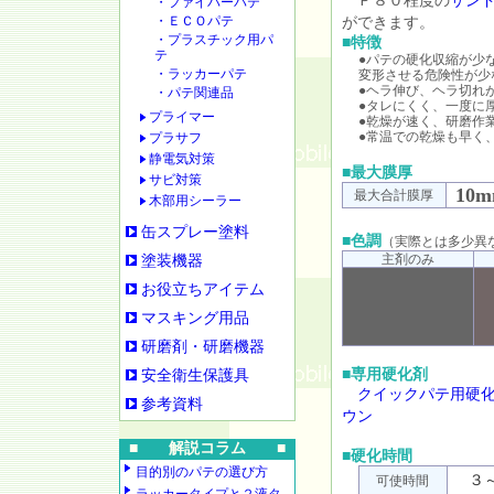
Ｐ８０程度の
サン
・ファイバーパテ
・ＥＣＯパテ
ができます。
・プラスチック用パ
■特徴
テ
●パテの硬化収縮が少
・ラッカーパテ
変形させる危険性が少
●ヘラ伸び、ヘラ切れ
・パテ関連品
●タレにくく、一度に
プライマー
●乾燥が速く、研磨作
●常温での乾燥も早く
プラサフ
静電気対策
■最大膜厚
サビ対策
10
最大合計膜厚
木部用シーラー
缶スプレー塗料
■色調
（実際とは多少異
主剤のみ
塗装機器
お役立ちアイテム
マスキング用品
研磨剤・研磨機器
■専用硬化剤
安全衛生保護具
クイックパテ用硬
参考資料
ウン
■ 解説コラム ■
■硬化時間
目的別のパテの選び方
３
可使時間