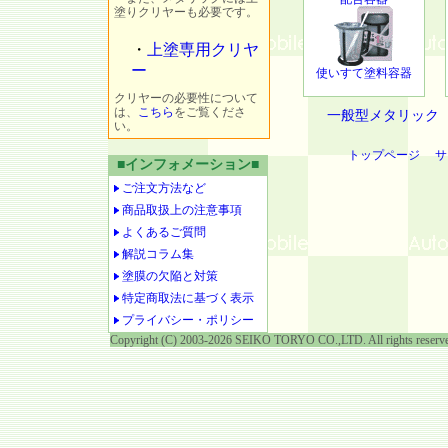
塗りクリヤーも必要です。
・
上塗専用クリヤ
ー
使いすて塗料容器
クリヤーの必要性について
は、
こちら
をご覧くださ
一般型メタリック
い。
トップページ
サ
■インフォメーション■
ご注文方法など
商品取扱上の注意事項
よくあるご質問
解説コラム集
塗膜の欠陥と対策
特定商取法に基づく表示
プライバシー・ポリシー
Copyright (C) 2003-2026 SEIKO TORYO CO.,LTD. All rights reserv