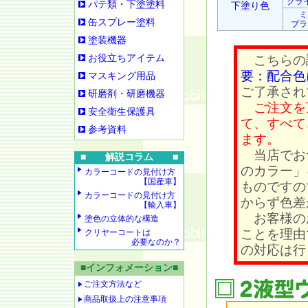
クラ
パテ類・下塗塗料
下塗り色
ミ
缶スプレー塗料
プラ
塗装機器
お役立ちアイテム
こちらの
要：配合色
マスキング用品
ご了承され
研磨剤・研磨機器
ご注文を
安全衛生保護具
て、すべて
参考資料
ます。
当店でお
■ 解説コラム ■
のカラー」
カラーコードの見付け方
【国産車】
ものですの
カラーコードの見付け方
からず色差
【輸入車】
お客様の
塗色の立体的な構造
ことを理由
クリヤーコートは
必要なのか？
の対応は行
■インフォメーション■
ご注文方法など
商品取扱上の注意事項