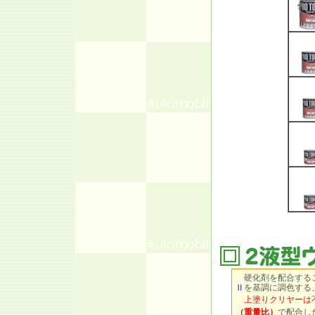
硬化剤を配合するこ
Ⅱ
を基調に調色する
上塗りクリヤーは
（重量比）
で配合し