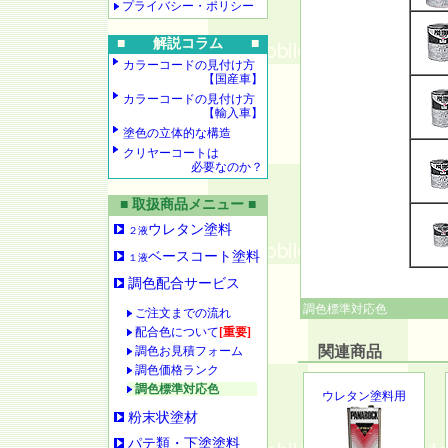
プライバシー・ポリシー
■ 解説コラム ■
カラーコードの見付け方
【国産車】
カラーコードの見付け方
【輸入車】
塗色の立体的な構造
クリヤーコートは
必要なのか？
■ 取扱商品メニュー ■
ウレタン塗料
２液
ベースコート塗料
１液
調色配合サービス
調色標準対応色
ご注文までの流れ
配合色について
[重要]
関連商品
調色お見積フォーム
調色価格ランク
調色標準対応色
ウレタン塗料用
粉末状塗材
パテ類・下塗塗料